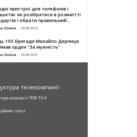
дні пристрої для телефонів і
шетів: як розібратися в розмаїтті
дартів і обрати правильний...
ль Олена
-
06.08.2026
ць 105 бригади Михайло Дерлиця
имав орден “За мужність”
ль Олена
-
06.08.2026
уктура телекомпанії
тура власності ТОВ TV-4
ційний статут