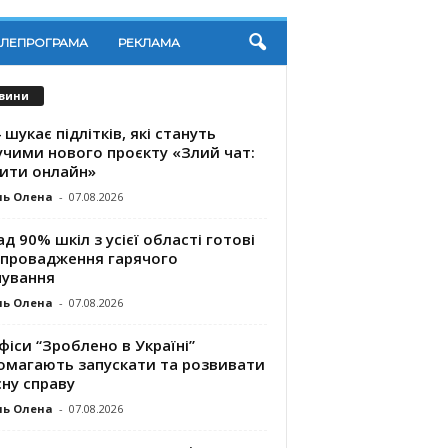
ЕЛЕПРОГРАМА
РЕКЛАМА
вини
 шукає підлітків, які стануть
учими нового проєкту «Злий чат:
ити онлайн»
ль Олена
-
07.08.2026
д 90% шкіл з усієї області готові
впровадження гарячого
чування
ль Олена
-
07.08.2026
фіси “Зроблено в Україні”
омагають запускaти та розвивати
ну справу
ль Олена
-
07.08.2026