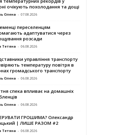
я температурних рекордів у
оні очікують похолодання та дощі
ль Олена
-
07.08.2026
ременці переселенцям
омагають адаптуватися через
ощування розсади
а Тетяна
-
06.08.2026
дставники управління транспорту
евіряють температуру повітря в
онах громадського транспорту
ль Олена
-
06.08.2026
ітня спека впливає на домашніх
бленців
ль Олена
-
06.08.2026
КЕРУВАТИ ГРОШИМА? Олександр
ацький | ЛИШЕ РАЗОМ #2
а Тетяна
-
06.08.2026