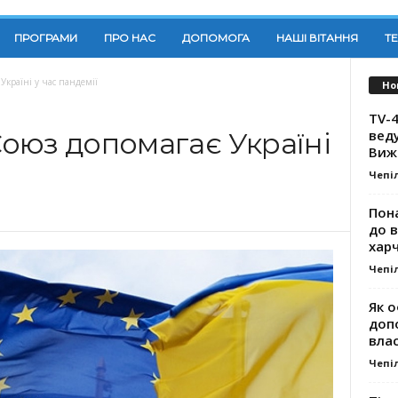
ПРОГРАМИ
ПРО НАС
ДОПОМОГА
НАШІ ВІТАННЯ
Т
країні у час пандемії
Но
TV-4
вед
оюз допомагає Україні
Виж
Чепі
Пона
до 
хар
Чепі
Як о
доп
влас
Чепі