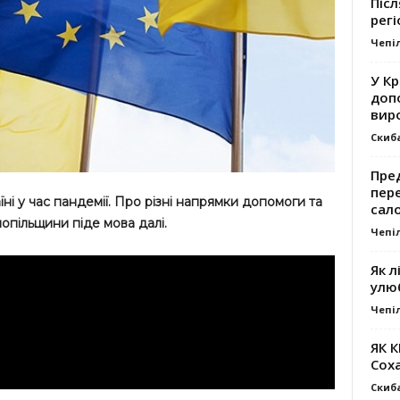
Післ
регі
Чепі
У К
доп
вир
Скиб
Пре
пер
і у час пандемії. Про різні напрямки допомоги та
сал
пільщини піде мова далі.
Чепі
Як л
улю
Чепі
ЯК 
Сох
Скиб