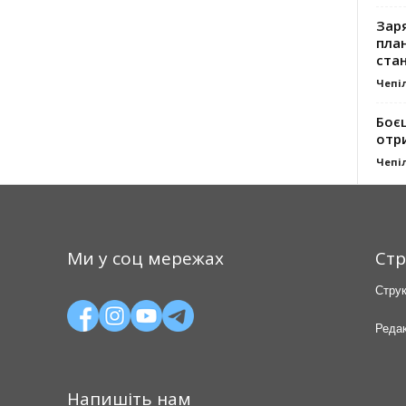
Заря
план
стан
Чепі
Боє
отр
Чепі
Ми у соц мережах
Стр
Струк
Редак
Напишіть нам