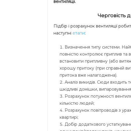
вентиляції.
Черговість д
Підбір і розрахунок вентиляції роби
наступні
етапи
:
Визначення типу системи. Най
повністю контролює приплив та 
встановити припливну (або витяж
хорошу притоку (при справній витя
притока вже налагоджена).
Аналіз викидів. Сюди входить 
шкідливі домішки, випаровування,
Розрахунок потужності вентиляц
кількістю людей;
Розрахунок повітроводів з урах
квартирі;
Добір додаткового устаткування