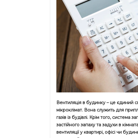
Вентиляція в будинку – це єдиний с
мікроклімат. Вона служить для припл
газів із будівлі. Крім того, система з
застійного запаху та задухи в кімн
вентиляції у квартирі, офісі чи буд