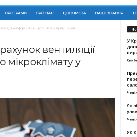
ПРОГРАМИ
ПРО НАС
ДОПОМОГА
НАШІ ВІТАННЯ
Т
ляції для комфортного мікроклімату у приміщенні
Но
У К
доп
рахунок вентиляції
вир
 мікроклімату у
Скиб
Пре
пер
сал
Чепі
Як л
улю
Чепі
ЯК 