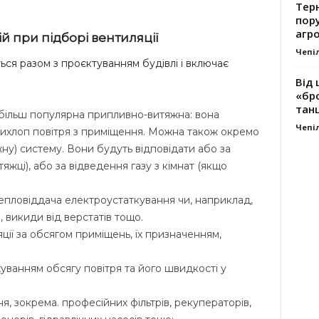
Тер
пору
агро
ій при підборі вентиляції
Чепі
ться разом з проєктуванням будівлі і включає
Від 
«бро
танц
більш популярна припливно-витяжна: вона
Чепі
вихлоп повітря з приміщення. Можна також окремо
ну) систему. Вони будуть відповідати або за
жці), або за відведення газу з кімнат (якщо
тепловіддача електроустаткування чи, наприклад,
 викиди від верстатів тощо.
ії за обсягом приміщень, їх призначенням,
уванням обсягу повітря та його швидкості у
, зокрема. професійних фільтрів, рекуператорів,