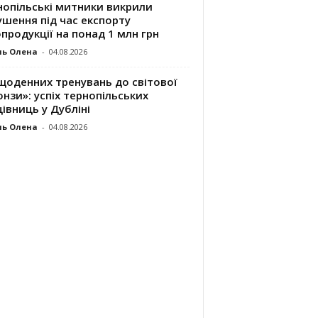
нопільські митники викрили
шення під час експорту
продукції на понад 1 млн грн
ль Олена
-
04.08.2026
щоденних тренувань до світової
нзи»: успіх тернопільських
івниць у Дубліні
ль Олена
-
04.08.2026