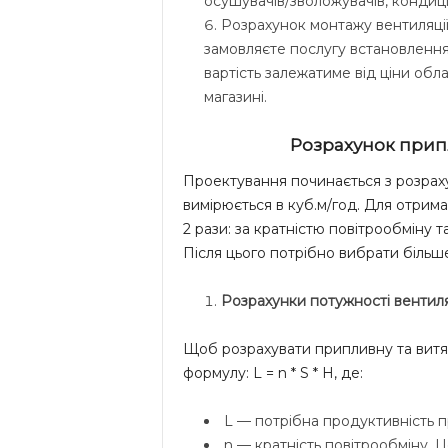
осушувачів/зволожувачів, кондиціо
Розрахунок монтажу вентиляції 
замовляєте послугу встановлення
вартість залежатиме від ціни обла
магазині.
Розрахунок припл
Проектування починається з розраху
вимірюється в куб.м/год. Для отрим
2 рази: за кратністю повітрообміну та
Після цього потрібно вибрати більше
Розрахунки потужності вентиляц
Щоб розрахувати припливну та витяж
формулу: L = n * S * H, де:
L — потрібна продуктивність пр
n — кратність повітрообміну. 