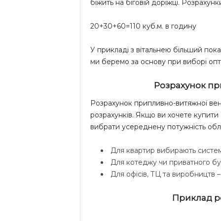
біжить на біговій доріжці. Розрахунки
20+30+60=110 куб.м. в годину
У прикладі з вітальнею більший пока
ми беремо за основу при виборі опт
Розрахунок пр
Розрахунок припливно-витяжної вент
розрахунків. Якщо ви хочете купити
вибрати усереднену потужність обла
Для квартир вибирають систем
Для котеджу чи приватного буд
Для офісів, ТЦ та виробництв –
Приклад р