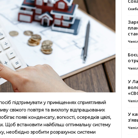
Сох
Скиб
Заря
план
стан
Чепі
Боє
отр
Чепі
У Ла
вол
«СВ
Чепі
посіб підтримувати у приміщеннях сприятливий
иву свіжого повітря та вихлопу відпрацьованих
У ка
апобігає появі конденсату, вогкості, осередків цвілі,
з’яв
атах. Щоб встановити найбільш оптимальну систему
Чепі
инку, необхідно зробити розрахунок системи