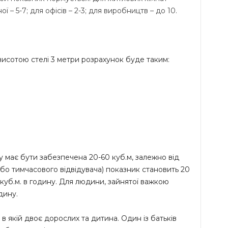
ої – 5-7; для офісів – 2-3; для виробництв – до 10.
 висотою стелі 3 метри розрахунок буде таким:
 має бути забезпечена 20-60 куб.м, залежно від
(або тимчасового відвідувача) показник становить 20
 куб.м. в годину. Для людини, зайнятої важкою
дину.
в якій двоє дорослих та дитина. Один із батьків