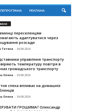
ЕЛЕПРОГРАМА
РЕКЛАМА
вини
ременці переселенцям
омагають адаптуватися через
ощування розсади
а Тетяна
-
06.08.2026
дставники управління транспорту
евіряють температуру повітря в
онах громадського транспорту
ль Олена
-
06.08.2026
ітня спека впливає на домашніх
бленців
ль Олена
-
06.08.2026
КЕРУВАТИ ГРОШИМА? Олександр