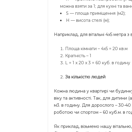
можна взяти за 1; для кухні та ванн
S — площа приміщення (м2);
H — висота стелі (м);
Наприклад, для вітальні 4х5 метра з
Площа кімнати – 4х5 = 20 кв.м
Кратність – 1
L = 1 х 20 х 3 = 60 куб. в годину
За кількістю людей
Кожна людина у квартирі чи будинку
віку та активності. Так, для дитини 
м3. в годину. Для дорослого – 30-40
роботою чи спортом – 60 куб.м. в го
Як приклад, візьмемо нашу вітальню, 