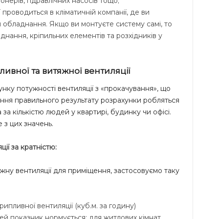
нерів, гідравлічних насосів тощо;
проводиться в кліматичній компанії, де ви
 обладнання. Якщо ви монтуєте систему самі, то
днання, кріпильних елементів та розхідників у
ивної та витяжної вентиляції
нку потужності вентиляції з «прокачування», що
ання правильного результату розрахунки робляться
 за кількістю людей у квартирі, будинку чи офісі.
 з цих значень.
ії за кратністю:
ну вентиляції для приміщення, застосовуємо таку
ипливної вентиляції (куб.м. за годину)
Цей показник нормується: для житлових кімнат