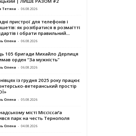
ацький | ЛИШЕ РАЗОМ #2
а Тетяна
-
06.08.2026
дні пристрої для телефонів і
шетів: як розібратися в розмаїтті
дартів і обрати правильний...
ль Олена
-
06.08.2026
ць 105 бригади Михайло Дерлиця
имав орден “За мужність”
ль Олена
-
06.08.2026
нівцях із грудня 2025 року працює
онтерсько-ветеранський простір
ОЇ»
ль Олена
-
05.08.2026
надському місті Міссіссаґа
ився парк на честь Тернополя
ль Олена
-
04.08.2026