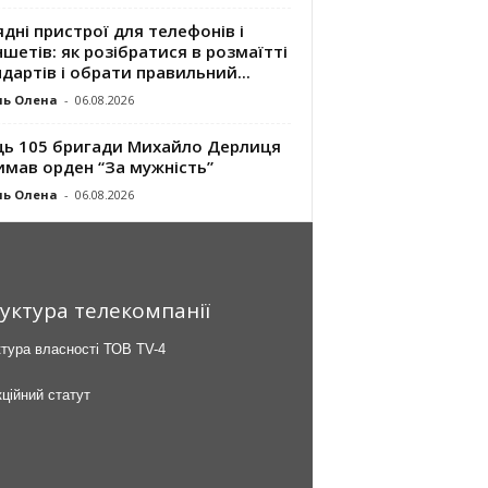
дні пристрої для телефонів і
шетів: як розібратися в розмаїтті
дартів і обрати правильний...
ль Олена
-
06.08.2026
ць 105 бригади Михайло Дерлиця
имав орден “За мужність”
ль Олена
-
06.08.2026
уктура телекомпанії
тура власності ТОВ TV-4
ційний статут