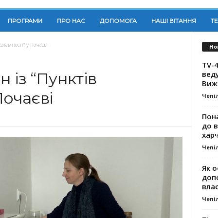
ПРОГРАМИ
ПРО НАС
ДОПОМОГА
НАШІ ВІТАННЯ
Т
зламності” у Почаєві
Но
TV-4
вед
 із “Пунктів
Виж
Почаєві
Чепі
Пона
до 
хар
Чепі
Як о
доп
влас
Чепі