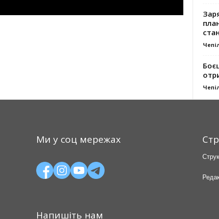
Заря
план
стан
Чепі
Боє
отр
Чепі
Ми у соц мережах
Стр
Струк
Редак
Напишіть нам