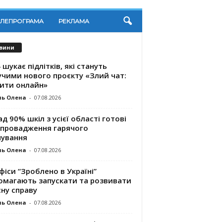
ЕЛЕПРОГРАМА
РЕКЛАМА
вини
 шукає підлітків, які стануть
учими нового проєкту «Злий чат:
ити онлайн»
ль Олена
-
07.08.2026
д 90% шкіл з усієї області готові
впровадження гарячого
чування
ль Олена
-
07.08.2026
фіси “Зроблено в Україні”
омагають запускaти та розвивати
ну справу
ль Олена
-
07.08.2026