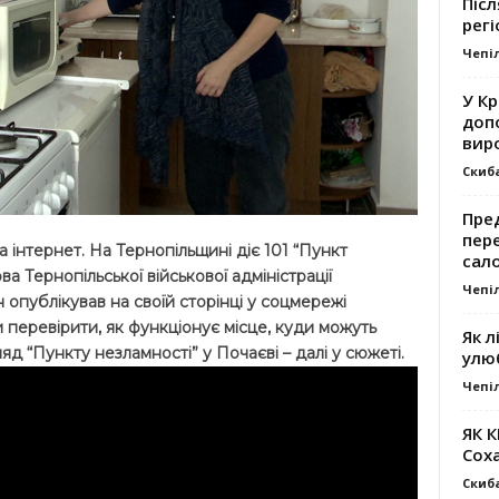
Післ
регі
Чепі
У К
доп
вир
Скиб
Пре
пер
а інтернет. На Тернопільщині діє 101 “Пункт
сал
а Тернопільської військової адміністрації
Чепі
опублікував на своїй сторінці у соцмережі
 перевірити, як функціонує місце, куди можуть
Як л
яд “Пункту незламності” у Почаєві – далі у сюжеті.
улю
Чепі
ЯК 
Сох
Скиб