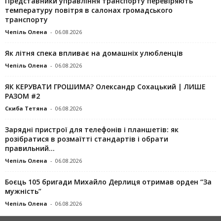
Представники управління транспорту перевіряють
температуру повітря в салонах громадського
транспорту
Чепіль Олена
-
06.08.2026
Як літня спека впливає на домашніх улюбленців
Чепіль Олена
-
06.08.2026
ЯК КЕРУВАТИ ГРОШИМА? Олександр Сохацький | ЛИШЕ
РАЗОМ #2
Скиба Тетяна
-
06.08.2026
Зарядні пристрої для телефонів і планшетів: як
розібратися в розмаїтті стандартів і обрати
правильний...
Чепіль Олена
-
06.08.2026
Боєць 105 бригади Михайло Дерлиця отримав орден “За
мужність”
Чепіль Олена
-
06.08.2026