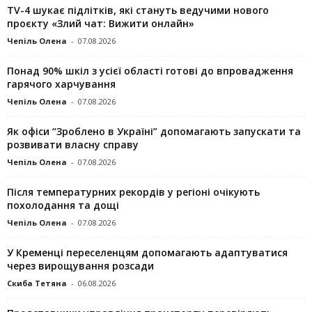
TV-4 шукає підлітків, які стануть ведучими нового
проєкту «Злий чат: Вижити онлайн»
Чепіль Олена
-
07.08.2026
Понад 90% шкіл з усієї області готові до впровадження
гарячого харчування
Чепіль Олена
-
07.08.2026
Як офіси “Зроблено в Україні” допомагають запускaти та
розвивати власну справу
Чепіль Олена
-
07.08.2026
Після температурних рекордів у регіоні очікують
похолодання та дощі
Чепіль Олена
-
07.08.2026
У Кременці переселенцям допомагають адаптуватися
через вирощування розсади
Скиба Тетяна
-
06.08.2026