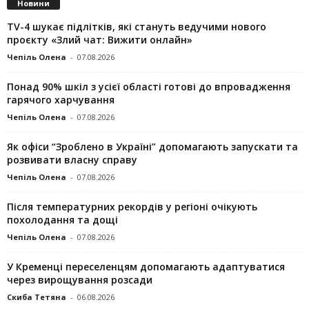
Новини
TV-4 шукає підлітків, які стануть ведучими нового
проєкту «Злий чат: Вижити онлайн»
Чепіль Олена
-
07.08.2026
Понад 90% шкіл з усієї області готові до впровадження
гарячого харчування
Чепіль Олена
-
07.08.2026
Як офіси “Зроблено в Україні” допомагають запускaти та
розвивати власну справу
Чепіль Олена
-
07.08.2026
Після температурних рекордів у регіоні очікують
похолодання та дощі
Чепіль Олена
-
07.08.2026
У Кременці переселенцям допомагають адаптуватися
через вирощування розсади
Скиба Тетяна
-
06.08.2026