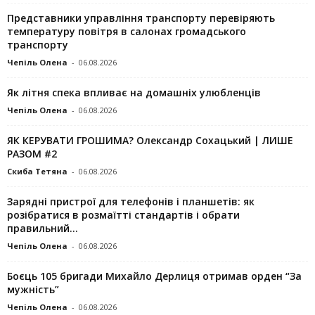
Представники управління транспорту перевіряють
температуру повітря в салонах громадського
транспорту
Чепіль Олена
-
06.08.2026
Як літня спека впливає на домашніх улюбленців
Чепіль Олена
-
06.08.2026
ЯК КЕРУВАТИ ГРОШИМА? Олександр Сохацький | ЛИШЕ
РАЗОМ #2
Скиба Тетяна
-
06.08.2026
Зарядні пристрої для телефонів і планшетів: як
розібратися в розмаїтті стандартів і обрати
правильний...
Чепіль Олена
-
06.08.2026
Боєць 105 бригади Михайло Дерлиця отримав орден “За
мужність”
Чепіль Олена
-
06.08.2026