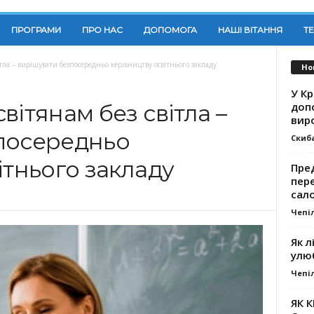
ПРОГРАМИ
ПРО НАС
ДОПОМОГА
НАШІ ВІТАННЯ
Т
тла – вирішувати безпосередньо керівництву освітнього закладу
Но
У К
доп
вітянам без світла –
вир
посередньо
Скиб
ітнього закладу
Пре
пер
сал
Чепі
Як л
улю
Чепі
ЯК 