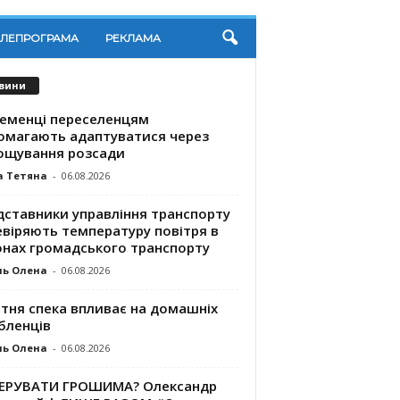
ЕЛЕПРОГРАМА
РЕКЛАМА
вини
ременці переселенцям
омагають адаптуватися через
ощування розсади
а Тетяна
-
06.08.2026
дставники управління транспорту
евіряють температуру повітря в
онах громадського транспорту
ль Олена
-
06.08.2026
ітня спека впливає на домашніх
бленців
ль Олена
-
06.08.2026
КЕРУВАТИ ГРОШИМА? Олександр