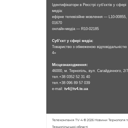
Ідентифікатори в Реєстрі суб’єктів у сфері
медіа:
ефірне телевізійне мовлення — L10-00855, 
01670
онлайн-медіа — R10-02185
Суб’єкт у сфері медіа:
Товариство з обмеженою відповідальністю 
4»
Місцезнаходження:
46000, м. Тернопіль, вул. Сагайдачного, 2/
тел.
+38 0352 52 31 40
тел.
+38 096 89 57 039
e-mail:
tv4@tv4.te.ua
Телекомпанія TV-4 © 2026 Новини Тернополя т
Тернопільської області