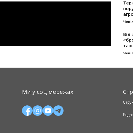
Тер
пору
агро
Чепі
Від 
«бро
танц
Чепі
Ми у соц мережах
Стр
Струк
Редак