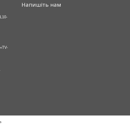
Напишіть нам
L10-
«TV-
7
а