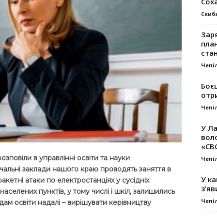
Сох
Скиб
Заря
план
стан
Чепі
Боє
отр
Чепі
У Ла
вол
«СВ
озповіли в управлінні освіти та науки
Чепі
чальні заклади нашого краю проводять заняття в
У ка
акетні атаки по електростанціях у сусідніх
з’яв
аселених пунктів, у тому числі і шкіл, залишились
Чепі
адам освіти надалі – вирішувати керівництву