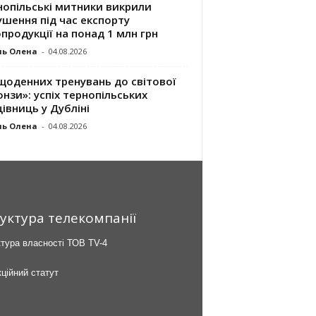
нопільські митники викрили
шення під час експорту
продукції на понад 1 млн грн
ль Олена
-
04.08.2026
щоденних тренувань до світової
нзи»: успіх тернопільських
івниць у Дубліні
ль Олена
-
04.08.2026
уктура телекомпанії
тура власності ТОВ TV-4
ційний статут