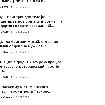
ацький | ЛИШЕ РАЗОМ #2
а Тетяна
-
06.08.2026
дні пристрої для телефонів і
шетів: як розібратися в розмаїтті
дартів і обрати правильний...
ль Олена
-
06.08.2026
ць 105 бригади Михайло Дерлиця
имав орден “За мужність”
ль Олена
-
06.08.2026
нівцях із грудня 2025 року працює
онтерсько-ветеранський простір
ОЇ»
ль Олена
-
05.08.2026
надському місті Міссіссаґа
ився парк на честь Тернополя
ль Олена
-
04.08.2026