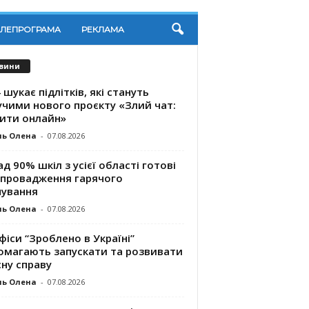
ЕЛЕПРОГРАМА
РЕКЛАМА
вини
 шукає підлітків, які стануть
учими нового проєкту «Злий чат:
ити онлайн»
ль Олена
-
07.08.2026
д 90% шкіл з усієї області готові
впровадження гарячого
чування
ль Олена
-
07.08.2026
фіси “Зроблено в Україні”
омагають запускaти та розвивати
ну справу
ль Олена
-
07.08.2026