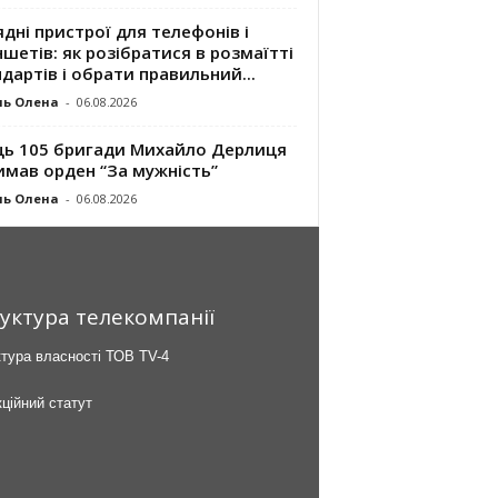
дні пристрої для телефонів і
шетів: як розібратися в розмаїтті
дартів і обрати правильний...
ль Олена
-
06.08.2026
ць 105 бригади Михайло Дерлиця
имав орден “За мужність”
ль Олена
-
06.08.2026
уктура телекомпанії
тура власності ТОВ TV-4
ційний статут