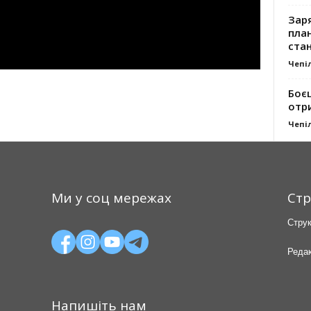
Заря
план
стан
Чепі
Боє
отр
Чепі
Ми у соц мережах
Стр
Струк
Редак
Напишіть нам