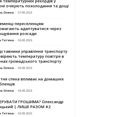
я температурних рекордів у
оні очікують похолодання та дощі
ль Олена
-
07.08.2026
ременці переселенцям
омагають адаптуватися через
ощування розсади
а Тетяна
-
06.08.2026
дставники управління транспорту
евіряють температуру повітря в
онах громадського транспорту
ль Олена
-
06.08.2026
ітня спека впливає на домашніх
бленців
ль Олена
-
06.08.2026
КЕРУВАТИ ГРОШИМА? Олександр
ацький | ЛИШЕ РАЗОМ #2
а Тетяна
-
06.08.2026