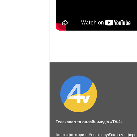
Телеканал та онлайн-медіа «TV-4»
Ідентифікатори в Реєстрі суб’єктів у сфері