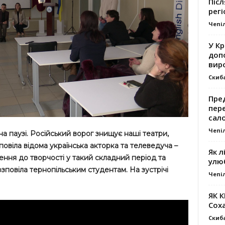
Післ
регі
Чепі
У К
доп
вир
Скиб
Пре
пер
сал
Чепі
на паузі. Російський ворог знищує наші театри,
зповіла відома українська акторка та телеведуча –
Як л
ення до творчості у такий складний період та
улю
зповіла тернопільським студентам. На зустрічі
Чепі
ЯК 
Сох
Скиб