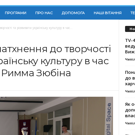
ПРОГРАМИ
ПРО НАС
ДОПОМОГА
НАШІ ВІТАННЯ
Т
орчості та розвивати українську культуру в час...
Но
TV-4
вед
натхнення до творчості
Виж
аїнську культуру в час
Чепі
а Римма Зюбіна
Пона
до 
хар
Чепі
Як о
доп
влас
Чепі