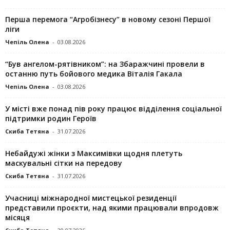
Перша перемога “Агробізнесу” в новому сезоні Першої
ліги
Чепіль Олена
-
03.08.2026
“Був ангелом-рятівником”: на Збаражчині провели в
останню путь бойового медика Віталія Гакала
Чепіль Олена
-
03.08.2026
У місті вже понад пів року працює відділення соціальної
підтримки родин Героїв
Скиба Тетяна
-
31.07.2026
Небайдужі жінки з Максимівки щодня плетуть
маскувальні сітки на передову
Скиба Тетяна
-
31.07.2026
Учасниці міжнародної мистецької резиденції
представили проєкти, над якими працювали впродовж
місяця