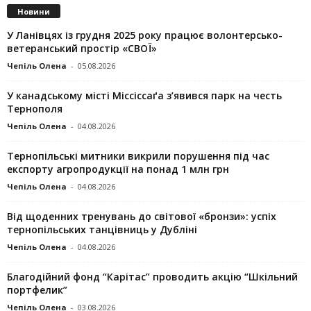
Новини
У Ланівцях із грудня 2025 року працює волонтерсько-
ветеранський простір «СВОЇ»
Чепіль Олена
-
05.08.2026
У канадському місті Міссіссаґа з’явився парк на честь
Тернополя
Чепіль Олена
-
04.08.2026
Тернопільські митники викрили порушення під час
експорту агропродукції на понад 1 млн грн
Чепіль Олена
-
04.08.2026
Від щоденних тренувань до світової «бронзи»: успіх
тернопільських танцівниць у Дубліні
Чепіль Олена
-
04.08.2026
Благодійний фонд “Карітас” проводить акцію “Шкільний
портфелик”
Чепіль Олена
-
03.08.2026