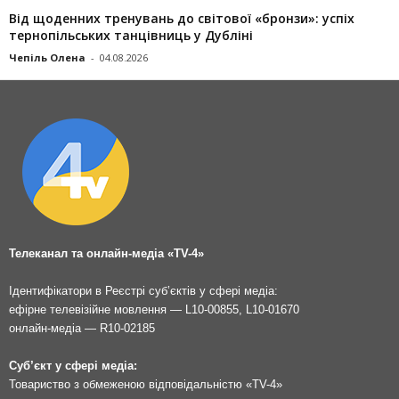
Від щоденних тренувань до світової «бронзи»: успіх
тернопільських танцівниць у Дубліні
Чепіль Олена
-
04.08.2026
Телеканал та онлайн-медіа «TV-4»
Ідентифікатори в Реєстрі суб’єктів у сфері медіа:
ефірне телевізійне мовлення — L10-00855, L10-01670
онлайн-медіа — R10-02185
Суб’єкт у сфері медіа:
Товариство з обмеженою відповідальністю «TV-4»