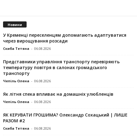
Новини
У Кременці переселенцям допомагають адаптуватися
через вирощування розсади
Скиба Тетяна
-
06.08.2026
Представники управління транспорту перевіряють
температуру повітря в салонах громадського
транспорту
Чепіль Олена
-
06.08.2026
Як літня спека впливає на домашніх улюбленців
Чепіль Олена
-
06.08.2026
ЯК КЕРУВАТИ ГРОШИМА? Олександр Сохацький | ЛИШЕ
РАЗОМ #2
Скиба Тетяна
-
06.08.2026