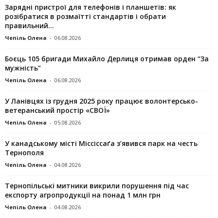
Зарядні пристрої для телефонів і планшетів: як
розібратися в розмаїтті стандартів і обрати
правильний...
Чепіль Олена
-
06.08.2026
Боєць 105 бригади Михайло Дерлиця отримав орден “За
мужність”
Чепіль Олена
-
06.08.2026
У Ланівцях із грудня 2025 року працює волонтерсько-
ветеранський простір «СВОЇ»
Чепіль Олена
-
05.08.2026
У канадському місті Міссіссаґа з’явився парк на честь
Тернополя
Чепіль Олена
-
04.08.2026
Тернопільські митники викрили порушення під час
експорту агропродукції на понад 1 млн грн
Чепіль Олена
-
04.08.2026