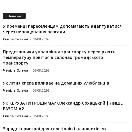
Новини
У Кременці переселенцям допомагають адаптуватися
через вирощування розсади
Скиба Тетяна
-
06.08.2026
Представники управління транспорту перевіряють
температуру повітря в салонах громадського
транспорту
Чепіль Олена
-
06.08.2026
Як літня спека впливає на домашніх улюбленців
Чепіль Олена
-
06.08.2026
ЯК КЕРУВАТИ ГРОШИМА? Олександр Сохацький | ЛИШЕ
РАЗОМ #2
Скиба Тетяна
-
06.08.2026
Зарядні пристрої для телефонів і планшетів: як