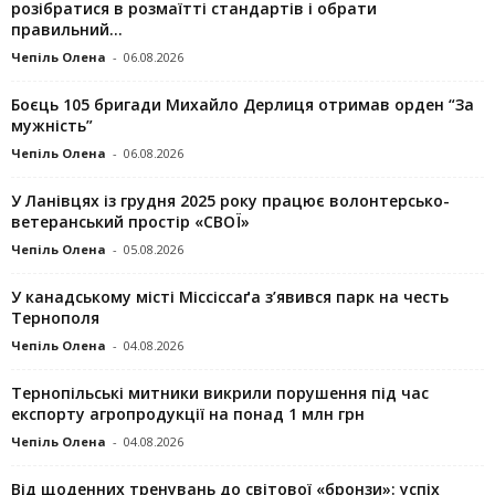
розібратися в розмаїтті стандартів і обрати
правильний...
Чепіль Олена
-
06.08.2026
Боєць 105 бригади Михайло Дерлиця отримав орден “За
мужність”
Чепіль Олена
-
06.08.2026
У Ланівцях із грудня 2025 року працює волонтерсько-
ветеранський простір «СВОЇ»
Чепіль Олена
-
05.08.2026
У канадському місті Міссіссаґа з’явився парк на честь
Тернополя
Чепіль Олена
-
04.08.2026
Тернопільські митники викрили порушення під час
експорту агропродукції на понад 1 млн грн
Чепіль Олена
-
04.08.2026
Від щоденних тренувань до світової «бронзи»: успіх