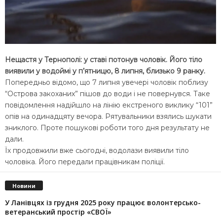
Нещастя у Тернополі: у ставі потонув чоловік. Його тіло
виявили у водоймі у п’ятницю, 8 липня, близько 9 ранку.
Попередньо відомо, що 7 липня увечері чоловік поблизу
“Острова закоханих” пішов до води і не повернувся. Таке
повідомлення надійшло на лінію екстреного виклику “101”
опів на одинадцяту вечора. Рятувальники взялись шукати
зниклого. Проте пошукові роботи того дня результату не
дали.
Їх продовжили вже сьогодні, водолази виявили тіло
чоловіка. Його передали працівникам поліції.
Новини
У Ланівцях із грудня 2025 року працює волонтерсько-
ветеранський простір «СВОЇ»