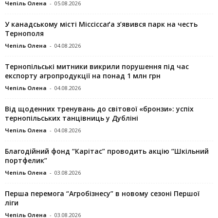
Чепіль Олена
-
05.08.2026
У канадському місті Міссіссаґа з’явився парк на честь
Тернополя
Чепіль Олена
-
04.08.2026
Тернопільські митники викрили порушення під час
експорту агропродукції на понад 1 млн грн
Чепіль Олена
-
04.08.2026
Від щоденних тренувань до світової «бронзи»: успіх
тернопільських танцівниць у Дубліні
Чепіль Олена
-
04.08.2026
Благодійний фонд “Карітас” проводить акцію “Шкільний
портфелик”
Чепіль Олена
-
03.08.2026
Перша перемога “Агробізнесу” в новому сезоні Першої
ліги
Чепіль Олена
-
03.08.2026