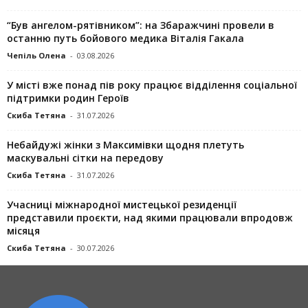
“Був ангелом-рятівником”: на Збаражчині провели в
останню путь бойового медика Віталія Гакала
Чепіль Олена
-
03.08.2026
У місті вже понад пів року працює відділення соціальної
підтримки родин Героїв
Скиба Тетяна
-
31.07.2026
Небайдужі жінки з Максимівки щодня плетуть
маскувальні сітки на передову
Скиба Тетяна
-
31.07.2026
Учасниці міжнародної мистецької резиденції
представили проєкти, над якими працювали впродовж
місяця
Скиба Тетяна
-
30.07.2026