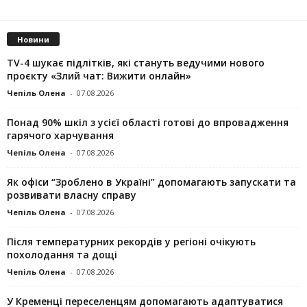
Новини
TV-4 шукає підлітків, які стануть ведучими нового
проєкту «Злий чат: Вижити онлайн»
Чепіль Олена
-
07.08.2026
Понад 90% шкіл з усієї області готові до впровадження
гарячого харчування
Чепіль Олена
-
07.08.2026
Як офіси “Зроблено в Україні” допомагають запускaти та
розвивати власну справу
Чепіль Олена
-
07.08.2026
Після температурних рекордів у регіоні очікують
похолодання та дощі
Чепіль Олена
-
07.08.2026
У Кременці переселенцям допомагають адаптуватися