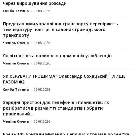
через вирощування розсади
Скиба Тетяна
-
06.08.2026
Представники управління транспорту перевіряють
температуру повітря в салонах громадського
транспорту
Чепіль Олена
-
06.08.2026
Як літня спека впливає на домашніх улюбленців
Чепіль Олена
-
06.08.2026
ЯК КЕРУВАТИ ГРОШИМА? Олександр Сохацький | ЛИШЕ
РАЗОМ #2
Скиба Тетяна
-
06.08.2026
Зарядні пристрої для телефонів і планшетів: як
розібратися в розмаїтті стандартів і обрати
правильний...
Чепіль Олена
-
06.08.2026
Боєць 105 бригади Михайло Дерлиця отримав орден “За