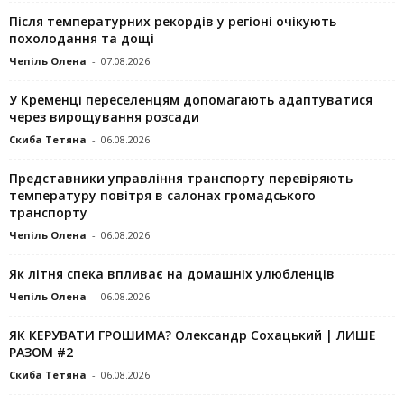
Після температурних рекордів у регіоні очікують
похолодання та дощі
Чепіль Олена
-
07.08.2026
У Кременці переселенцям допомагають адаптуватися
через вирощування розсади
Скиба Тетяна
-
06.08.2026
Представники управління транспорту перевіряють
температуру повітря в салонах громадського
транспорту
Чепіль Олена
-
06.08.2026
Як літня спека впливає на домашніх улюбленців
Чепіль Олена
-
06.08.2026
ЯК КЕРУВАТИ ГРОШИМА? Олександр Сохацький | ЛИШЕ
РАЗОМ #2
Скиба Тетяна
-
06.08.2026