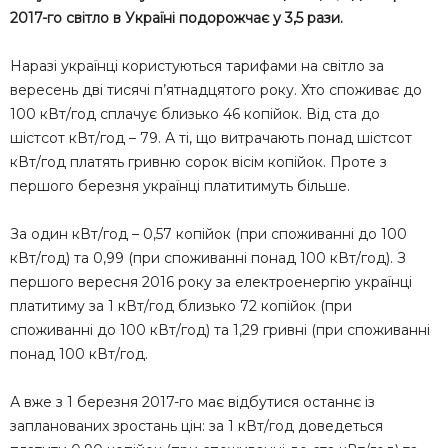
2017-го світло в Україні подорожчає у 3,5 рази.
Наразі українці користуються тарифами на світло за
вересень дві тисячі п’ятнадцятого року. Хто споживає до
100 кВт/год сплачує близько 46 копійок. Від ста до
шістсот кВт/год – 79. А ті, що витрачають понад шістсот
кВт/год платять гривню сорок вісім копійок. Проте з
першого березня українці платитимуть більше.
За один кВт/год – 0,57 копійок (при споживанні до 100
кВт/год) та 0,99 (при споживанні понад 100 кВт/год). З
першого вересня 2016 року за електроенергію українці
платитиму за 1 кВт/год близько 72 копійок (при
споживанні до 100 кВт/год) та 1,29 гривні (при споживанні
понад 100 кВт/год.
А вже з 1 березня 2017-го має відбутися останнє із
запланованих зростань цін: за 1 кВт/год доведеться