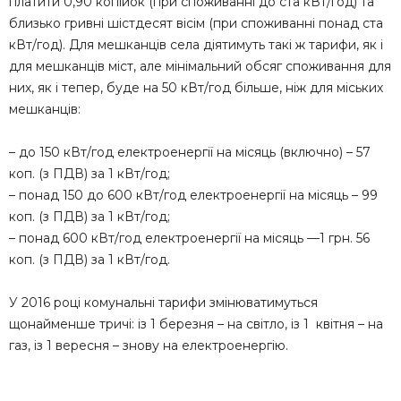
платити 0,90 копійок (при споживанні до ста кВт/год) та
близько гривні шістдесят вісім (при споживанні понад ста
кВт/год). Для мешканців села діятимуть такі ж тарифи, як і
для мешканців міст, але мінімальний обсяг споживання для
них, як і тепер, буде на 50 кВт/год більше, ніж для міських
мешканців:
– до 150 кВт/год електроенергії на місяць (включно) – 57
коп. (з ПДВ) за 1 кВт/год;
– понад 150 до 600 кВт/год електроенергії на місяць – 99
коп. (з ПДВ) за 1 кВт/год;
– понад 600 кВт/год електроенергії на місяць —1 грн. 56
коп. (з ПДВ) за 1 кВт/год.
У 2016 році комунальні тарифи змінюватимуться
щонайменше тричі: із 1 березня – на світло, із 1 квітня – на
газ, із 1 вересня – знову на електроенергію.