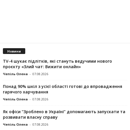
Новини
TV-4 шукає підлітків, які стануть ведучими нового
проєкту «Злий чат: Вижити онлайн»
Чепіль Олена
-
07.08.2026
Понад 90% шкіл з усієї області готові до впровадження
гарячого харчування
Чепіль Олена
-
07.08.2026
Як офіси “Зроблено в Україні” допомагають запускaти та
розвивати власну справу
Чепіль Олена
-
07.08.2026