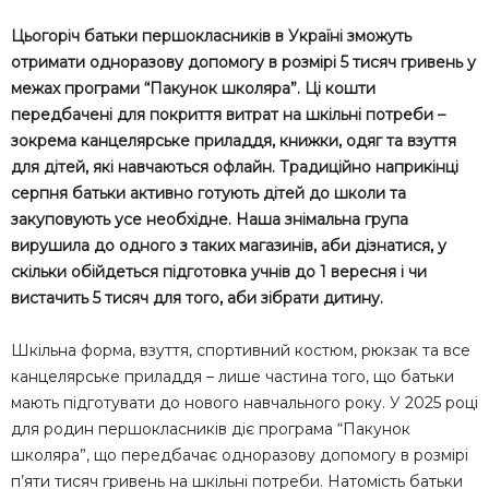
Цьогоріч батьки першокласників в Україні зможуть
отримати одноразову допомогу в розмірі 5 тисяч гривень у
межах програми “Пакунок школяра”. Ці кошти
передбачені для покриття витрат на шкільні потреби –
зокрема канцелярське приладдя, книжки, одяг та взуття
для дітей, які навчаються офлайн. Традиційно наприкінці
серпня батьки активно готують дітей до школи та
закуповують усе необхідне. Наша знімальна група
вирушила до одного з таких магазинів, аби дізнатися, у
скільки обійдеться підготовка учнів до 1 вересня і чи
вистачить 5 тисяч для того, аби зібрати дитину.
Шкільна форма, взуття, спортивний костюм, рюкзак та все
канцелярське приладдя – лише частина того, що батьки
мають підготувати до нового навчального року. У 2025 році
для родин першокласників діє програма “Пакунок
школяра”, що передбачає одноразову допомогу в розмірі
п’яти тисяч гривень на шкільні потреби. Натомість батьки