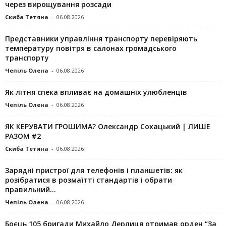
через вирощування розсади
Скиба Тетяна
-
06.08.2026
Представники управління транспорту перевіряють
температуру повітря в салонах громадського
транспорту
Чепіль Олена
-
06.08.2026
Як літня спека впливає на домашніх улюбленців
Чепіль Олена
-
06.08.2026
ЯК КЕРУВАТИ ГРОШИМА? Олександр Сохацький | ЛИШЕ
РАЗОМ #2
Скиба Тетяна
-
06.08.2026
Зарядні пристрої для телефонів і планшетів: як
розібратися в розмаїтті стандартів і обрати
правильний...
Чепіль Олена
-
06.08.2026
Боєць 105 бригади Михайло Дерлиця отримав орден “За