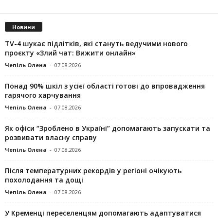
Новини
TV-4 шукає підлітків, які стануть ведучими нового
проєкту «Злий чат: Вижити онлайн»
Чепіль Олена
-
07.08.2026
Понад 90% шкіл з усієї області готові до впровадження
гарячого харчування
Чепіль Олена
-
07.08.2026
Як офіси “Зроблено в Україні” допомагають запускaти та
розвивати власну справу
Чепіль Олена
-
07.08.2026
Після температурних рекордів у регіоні очікують
похолодання та дощі
Чепіль Олена
-
07.08.2026
У Кременці переселенцям допомагають адаптуватися