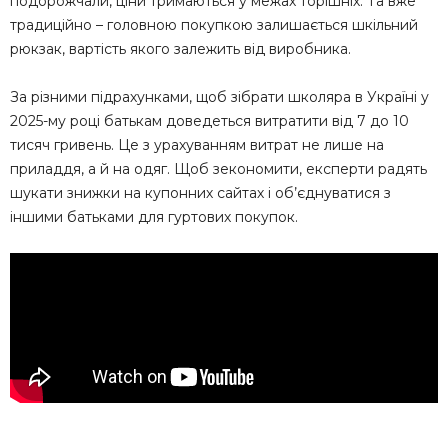
подорожчали, ціни тримаються у межах торішніх. Та вже
традиційно – головною покупкою залишається шкільний
рюкзак, вартість якого залежить від виробника.
За різними підрахунками, щоб зібрати школяра в Україні у
2025-му році батькам доведеться витратити від 7 до 10
тисяч гривень. Це з урахуванням витрат не лише на
приладдя, а й на одяг. Щоб зекономити, експерти радять
шукати знижки на купонних сайтах і об’єднуватися з
іншими батьками для гуртових покупок.