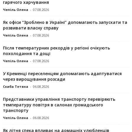
гарячого харчування
Чепіль Олена
-
07.08.2026
Як офіси “Зроблено в Україні” допомагають запускaти та
розвивати власну справу
Чепіль Олена
-
07.08.2026
Після температурних рекордів у регіоні очікують
похолодання та дощі
Чепіль Олена
-
07.08.2026
У Кременці переселенцям допомагають адаптуватися
через вирощування розсади
Скиба Тетяна
-
06.08.2026
Представники управління транспорту перевіряють
температуру повітря в салонах громадського
транспорту
Чепіль Олена
-
06.08.2026
Як літня спека впливає на домашніх улюбленців