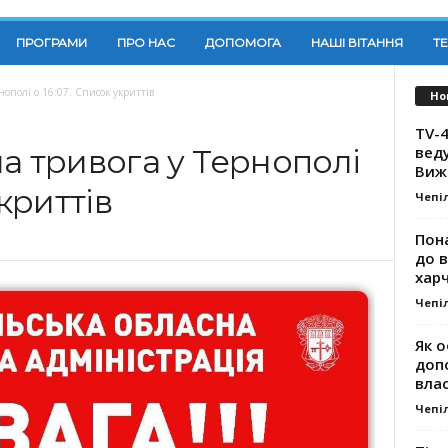
ПРОГРАМИ
ПРО НАС
ДОПОМОГА
НАШІ ВІТАННЯ
Т
нополі о 16:07. Список укриттів
Но
TV-4
вед
а тривога у Тернополі
Виж
укриттів
Чепі
Пона
до 
хар
Чепі
Як о
доп
влас
Чепі