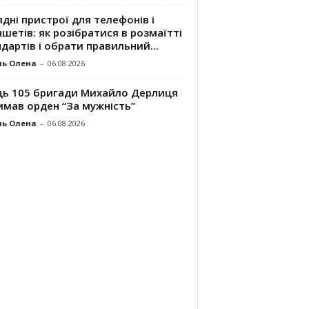
дні пристрої для телефонів і
шетів: як розібратися в розмаїтті
дартів і обрати правильний...
ль Олена
-
06.08.2026
ць 105 бригади Михайло Дерлиця
имав орден “За мужність”
ль Олена
-
06.08.2026