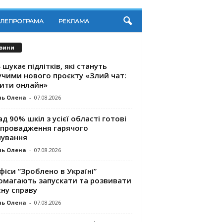
ЕЛЕПРОГРАМА
РЕКЛАМА
вини
 шукає підлітків, які стануть
учими нового проєкту «Злий чат:
ити онлайн»
ль Олена
-
07.08.2026
д 90% шкіл з усієї області готові
впровадження гарячого
чування
ль Олена
-
07.08.2026
фіси “Зроблено в Україні”
омагають запускaти та розвивати
ну справу
ль Олена
-
07.08.2026