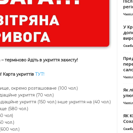
Післ
регі
Чепі
У К
доп
вир
Скиб
Пре
– терміново йдіть в укриття захисту!
пер
сал
 Карта укриттів
ТУТ!
Чепі
ховище, окремо розташоване (100 чол.)
Як л
улю
діаційне укриття (70 чол.)
діаційне укриття (150 чол.) інше укриття на (40 чол.)
Чепі
ще (580 чол.)
ЯК 
0 чол)
Сох
0 чол.)
Скиб
600 чол.)