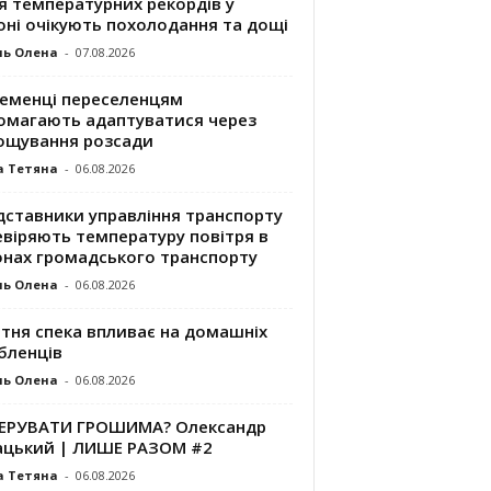
я температурних рекордів у
оні очікують похолодання та дощі
ль Олена
-
07.08.2026
ременці переселенцям
омагають адаптуватися через
ощування розсади
а Тетяна
-
06.08.2026
дставники управління транспорту
евіряють температуру повітря в
онах громадського транспорту
ль Олена
-
06.08.2026
ітня спека впливає на домашніх
бленців
ль Олена
-
06.08.2026
КЕРУВАТИ ГРОШИМА? Олександр
ацький | ЛИШЕ РАЗОМ #2
а Тетяна
-
06.08.2026