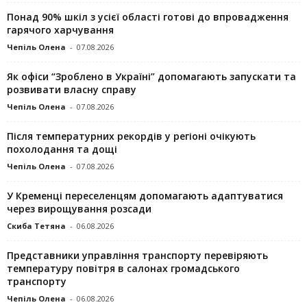
Понад 90% шкіл з усієї області готові до впровадження
гарячого харчування
Чепіль Олена
-
07.08.2026
Як офіси “Зроблено в Україні” допомагають запускaти та
розвивати власну справу
Чепіль Олена
-
07.08.2026
Після температурних рекордів у регіоні очікують
похолодання та дощі
Чепіль Олена
-
07.08.2026
У Кременці переселенцям допомагають адаптуватися
через вирощування розсади
Скиба Тетяна
-
06.08.2026
Представники управління транспорту перевіряють
температуру повітря в салонах громадського
транспорту
Чепіль Олена
-
06.08.2026