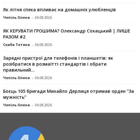
Як літня спека впливає на домашніх улюбленців
Чепіль Олена
-
06.08.2026
ЯК КЕРУВАТИ ГРОШИМА? Олександр Сохацький | ЛИШЕ
РАЗОМ #2
Скиба Тетяна
-
06.08.2026
Зарядні пристрої для телефонів і планшетів: як
розібратися в розмаїтті стандартів і обрати
правильний...
Чепіль Олена
-
06.08.2026
Боєць 105 бригади Михайло Дерлиця отримав орден “За
мужність”
Чепіль Олена
-
06.08.2026