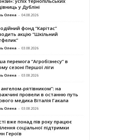
нзи»: успіх тернопільських
івниць у Дубліні
ль Олена
-
04.08.2026
одійний фонд “Карітас”
водить акцію “Шкільний
тфелик”
ль Олена
-
03.08.2026
а перемога “Агробізнесу” в
му сезоні Першої ліги
ль Олена
-
03.08.2026
 ангелом-рятівником”: на
ражчині провели в останню путь
ового медика Віталія Гакала
ль Олена
-
03.08.2026
сті вже понад пів року працює
ілення соціальної підтримки
ин Героїв