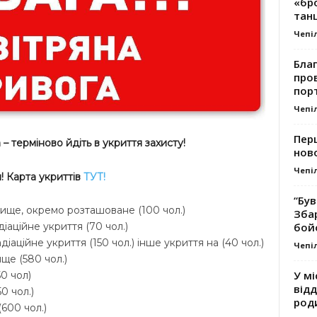
«бро
танц
Чепі
Благ
про
пор
Чепі
Перш
– терміново йдіть в укриття захисту!
ново
Чепі
 Карта укриттів
ТУТ!
“Був
ховище, окремо розташоване (100 чол.)
Зба
бой
діаційне укриття (70 чол.)
діаційне укриття (150 чол.) інше укриття на (40 чол.)
Чепі
ще (580 чол.)
У мі
0 чол)
відд
0 чол.)
род
600 чол.)