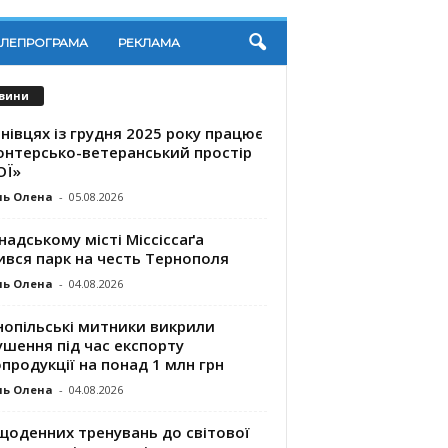
ЕЛЕПРОГРАМА
РЕКЛАМА
вини
нівцях із грудня 2025 року працює
онтерсько-ветеранський простір
ОЇ»
ль Олена
-
05.08.2026
надському місті Міссіссаґа
ився парк на честь Тернополя
ль Олена
-
04.08.2026
нопільські митники викрили
шення під час експорту
продукції на понад 1 млн грн
ль Олена
-
04.08.2026
щоденних тренувань до світової