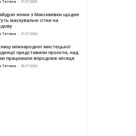
а Тетяна
-
31.07.2026
айдужі жінки з Максимівки щодня
уть маскувальні сітки на
едову
а Тетяна
-
31.07.2026
сниці міжнародної мистецької
денції представили проєкти, над
ми працювали впродовж місяця
а Тетяна
-
30.07.2026