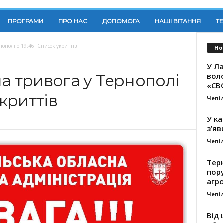
ПРОГРАМИ
ПРО НАС
ДОПОМОГА
НАШІ ВІТАННЯ
Т
нополі о 19:46. Список укриттів
Но
У Ла
вол
а тривога у Тернополі
«СВ
укриттів
Чепі
У ка
з’яв
Чепі
Тер
пору
агро
Чепі
Від 