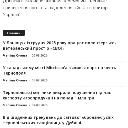
Дослівно:
“Ключове питання перемовин – негайне
припинення вогню та відведення військ із території
України”.
Новини
У Ланівцях із грудня 2025 року працює волонтерсько-
ветеранський простір «СВОЇ»
Чепіль Олена
-
05.08.2026
У канадському місті Міссіссаґа з’явився парк на честь
Тернополя
Чепіль Олена
-
04.08.2026
Тернопільські митники викрили порушення під час
експорту агропродукції на понад 1 млн грн
Чепіль Олена
-
04.08.2026
Від щоденних тренувань до світової «бронзи»: успіх
тернопільських танцівниць у Дубліні