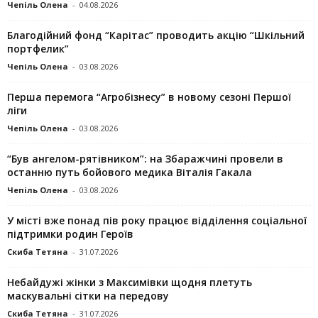
Чепіль Олена
-
04.08.2026
Благодійний фонд “Карітас” проводить акцію “Шкільний
портфелик”
Чепіль Олена
-
03.08.2026
Перша перемога “Агробізнесу” в новому сезоні Першої
ліги
Чепіль Олена
-
03.08.2026
“Був ангелом-рятівником”: на Збаражчині провели в
останню путь бойового медика Віталія Гакала
Чепіль Олена
-
03.08.2026
У місті вже понад пів року працює відділення соціальної
підтримки родин Героїв
Скиба Тетяна
-
31.07.2026
Небайдужі жінки з Максимівки щодня плетуть
маскувальні сітки на передову
Скиба Тетяна
-
31.07.2026