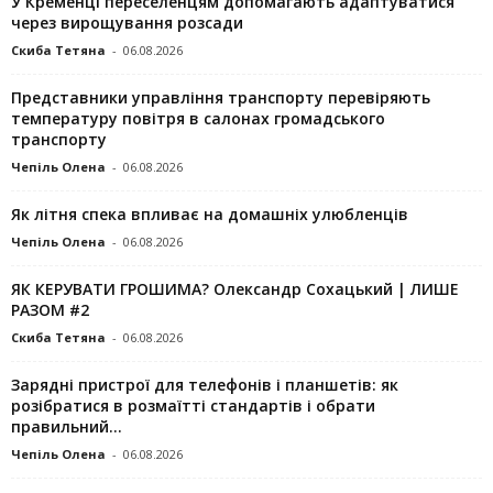
У Кременці переселенцям допомагають адаптуватися
через вирощування розсади
Скиба Тетяна
-
06.08.2026
Представники управління транспорту перевіряють
температуру повітря в салонах громадського
транспорту
Чепіль Олена
-
06.08.2026
Як літня спека впливає на домашніх улюбленців
Чепіль Олена
-
06.08.2026
ЯК КЕРУВАТИ ГРОШИМА? Олександр Сохацький | ЛИШЕ
РАЗОМ #2
Скиба Тетяна
-
06.08.2026
Зарядні пристрої для телефонів і планшетів: як
розібратися в розмаїтті стандартів і обрати
правильний...
Чепіль Олена
-
06.08.2026