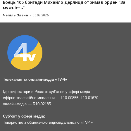
Боєць 105 бригади Михайло Дерлиця отримав орден “За
мужність”
Чепіль Олена
-
06.08.2026
Телеканал та онлайн-медіа «TV-4»
Ідентифікатори в Реєстрі суб’єктів у сфері медіа:
ефірне телевізійне мовлення — L10-00855, L10-01670
онлайн-медіа — R10-02185
Суб’єкт у сфері медіа:
Товариство з обмеженою відповідальністю «TV-4»