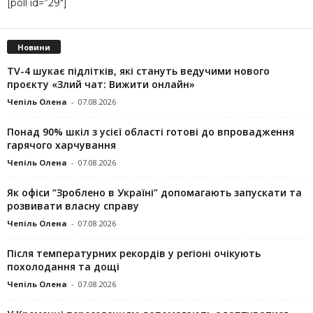
[poll id=”29″]
Новини
TV-4 шукає підлітків, які стануть ведучими нового
проєкту «Злий чат: Вижити онлайн»
Чепіль Олена
-
07.08.2026
Понад 90% шкіл з усієї області готові до впровадження
гарячого харчування
Чепіль Олена
-
07.08.2026
Як офіси “Зроблено в Україні” допомагають запускaти та
розвивати власну справу
Чепіль Олена
-
07.08.2026
Після температурних рекордів у регіоні очікують
похолодання та дощі
Чепіль Олена
-
07.08.2026