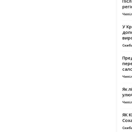
Післ
регі
Чепі
У К
доп
вир
Скиб
Пре
пер
сал
Чепі
Як л
улю
Чепі
ЯК 
Сох
Скиб