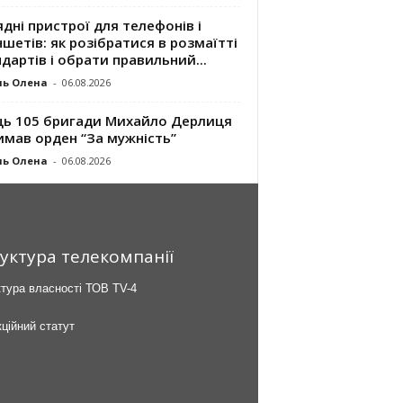
дні пристрої для телефонів і
шетів: як розібратися в розмаїтті
дартів і обрати правильний...
ль Олена
-
06.08.2026
ць 105 бригади Михайло Дерлиця
имав орден “За мужність”
ль Олена
-
06.08.2026
уктура телекомпанії
тура власності ТОВ TV-4
ційний статут