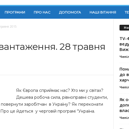
ПРОГРАМИ
ПРО НАС
ДОПОМОГА
НАШІ ВІТАННЯ
Т
 травня 2015
Но
TV-4
вед
вантаження. 28 травня
Виж
Чепі
Пона
до 
хар
Чепі
Як Європа сприймає нас? Хто ми у світах?
Дешева робоча сила, рівноправні студенти,
Як о
як повернути заробітчан в Україну? Як переконати
доп
влас
Про це йдеться у черговій програмі “Україна.
Чепі