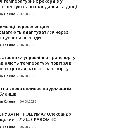
я температурних рекордів у
оні очікують похолодання та дощі
ль Олена
-
07.08.2026
ременці переселенцям
омагають адаптуватися через
ощування розсади
а Тетяна
-
06.08.2026
дставники управління транспорту
евіряють температуру повітря в
онах громадського транспорту
ль Олена
-
06.08.2026
ітня спека впливає на домашніх
бленців
ль Олена
-
06.08.2026
КЕРУВАТИ ГРОШИМА? Олександр
ацький | ЛИШЕ РАЗОМ #2
а Тетяна
-
06.08.2026