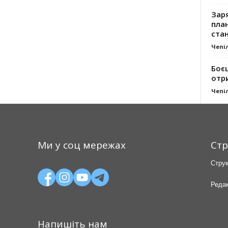
Заря
план
стан
Чепі
Боє
отр
Чепі
Ми у соц мережах
Стр
Струк
Редак
Напишіть нам