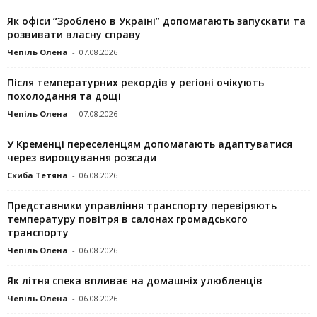
Як офіси “Зроблено в Україні” допомагають запускaти та
розвивати власну справу
Чепіль Олена
-
07.08.2026
Після температурних рекордів у регіоні очікують
похолодання та дощі
Чепіль Олена
-
07.08.2026
У Кременці переселенцям допомагають адаптуватися
через вирощування розсади
Скиба Тетяна
-
06.08.2026
Представники управління транспорту перевіряють
температуру повітря в салонах громадського
транспорту
Чепіль Олена
-
06.08.2026
Як літня спека впливає на домашніх улюбленців
Чепіль Олена
-
06.08.2026