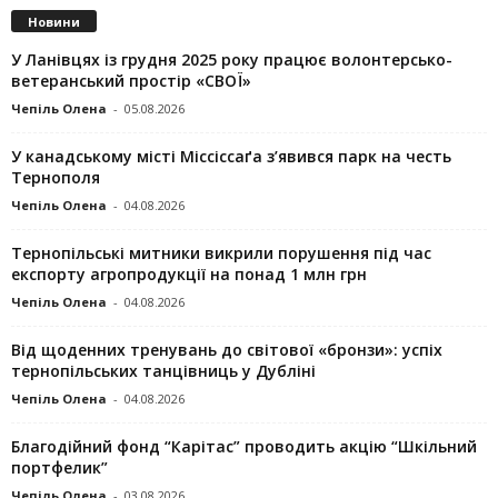
Новини
У Ланівцях із грудня 2025 року працює волонтерсько-
ветеранський простір «СВОЇ»
Чепіль Олена
-
05.08.2026
У канадському місті Міссіссаґа з’явився парк на честь
Тернополя
Чепіль Олена
-
04.08.2026
Тернопільські митники викрили порушення під час
експорту агропродукції на понад 1 млн грн
Чепіль Олена
-
04.08.2026
Від щоденних тренувань до світової «бронзи»: успіх
тернопільських танцівниць у Дубліні
Чепіль Олена
-
04.08.2026
Благодійний фонд “Карітас” проводить акцію “Шкільний
портфелик”
Чепіль Олена
-
03.08.2026