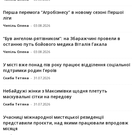
Перша перемога “Агробізнесу” в новому сезоні Першої
ліги
Чепіль Олена
-
03.08.2026
“Був ангелом-рятівником”: на Збаражчині провели в
останню путь бойового медика Віталія Гакала
Чепіль Олена
-
03.08.2026
У місті вже понад пів року працює відділення соціальної
підтримки родин Героїв
Скиба Тетяна
-
31.07.2026
Небайдужі жінки з Максимівки щодня плетуть
маскувальні сітки на передову
Скиба Тетяна
-
31.07.2026
Учасниці міжнародної мистецької резиденції
представили проєкти, над якими працювали впродовж
місяця