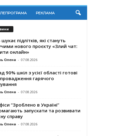
ЕЛЕПРОГРАМА
РЕКЛАМА
вини
 шукає підлітків, які стануть
учими нового проєкту «Злий чат:
ити онлайн»
ль Олена
-
07.08.2026
д 90% шкіл з усієї області готові
впровадження гарячого
чування
ль Олена
-
07.08.2026
фіси “Зроблено в Україні”
омагають запускaти та розвивати
ну справу
ль Олена
-
07.08.2026