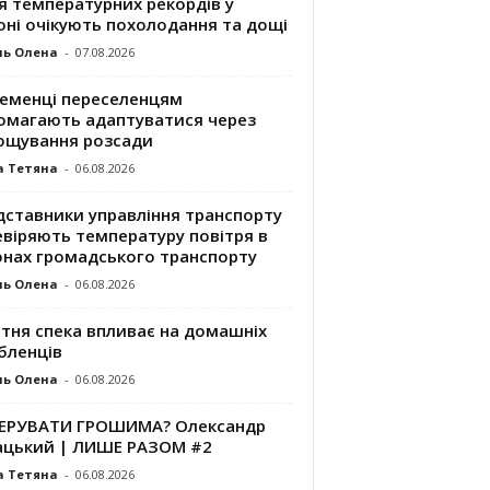
я температурних рекордів у
оні очікують похолодання та дощі
ль Олена
-
07.08.2026
ременці переселенцям
омагають адаптуватися через
ощування розсади
а Тетяна
-
06.08.2026
дставники управління транспорту
евіряють температуру повітря в
онах громадського транспорту
ль Олена
-
06.08.2026
ітня спека впливає на домашніх
бленців
ль Олена
-
06.08.2026
КЕРУВАТИ ГРОШИМА? Олександр
ацький | ЛИШЕ РАЗОМ #2
а Тетяна
-
06.08.2026