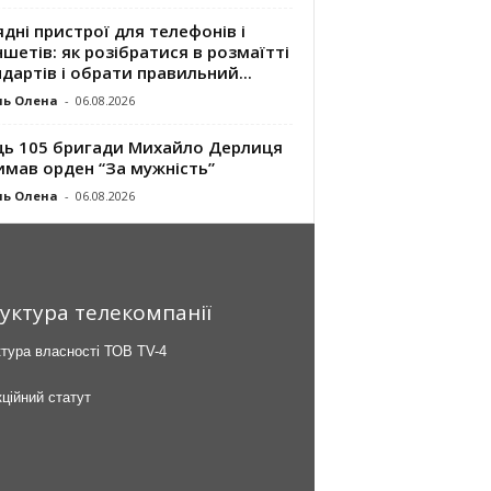
дні пристрої для телефонів і
шетів: як розібратися в розмаїтті
дартів і обрати правильний...
ль Олена
-
06.08.2026
ць 105 бригади Михайло Дерлиця
имав орден “За мужність”
ль Олена
-
06.08.2026
уктура телекомпанії
тура власності ТОВ TV-4
ційний статут