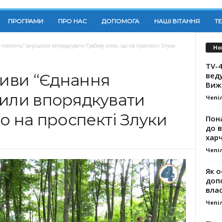
ПРОГРАМИ
ПРО НАС
ДОПОМОГА
НАШІ ВІТАННЯ
Т
поколінь” вирішили впорядкувати Грабову алею, що на проспекті Злуки
Но
TV-4
вед
тиви “Єднання
Виж
шили впорядкувати
Чепі
о на проспекті Злуки
Пона
до 
хар
Чепі
Як о
доп
влас
Чепі