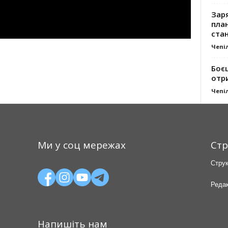
Заря
план
стан
Чепі
Боє
отр
Чепі
Ми у соц мережах
Стр
Струк
Редак
Напишіть нам