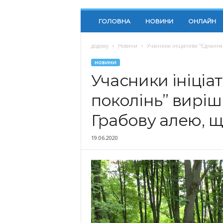
ГОЛОВНА
НОВИНИ
ОНЛАЙН
додому
Новини
Учасники ініціативи “Єднання 
НОВИНИ
Учасники ініціа
поколінь” вирі
Грабову алею, щ
19.06.2020