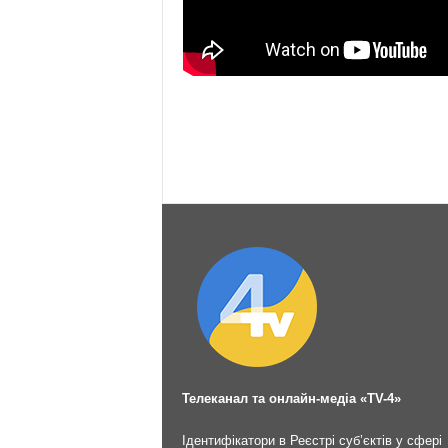
Телеканал та онлайн-медіа «TV-4»
Ідентифікатори в Реєстрі суб’єктів у сфері