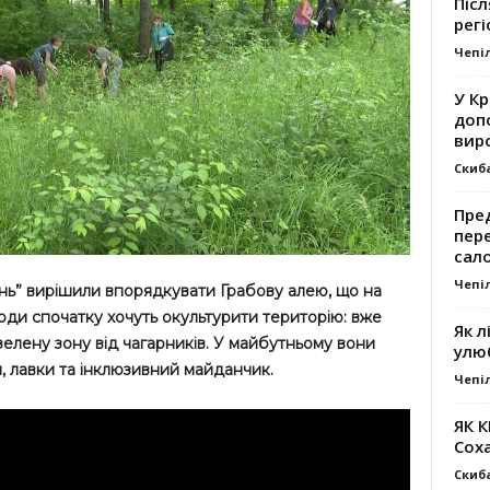
Післ
регі
Чепі
У К
доп
вир
Скиб
Пре
пер
сал
Чепі
інь” вирішили впорядкувати Грабову алею, що на
люди спочатку хочуть окультурити територію: вже
Як л
зелену зону від чагарників. У майбутньому вони
улю
, лавки та інклюзивний майданчик.
Чепі
ЯК 
Сох
Скиб