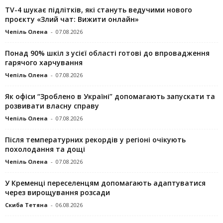
TV-4 шукає підлітків, які стануть ведучими нового
проєкту «Злий чат: Вижити онлайн»
Чепіль Олена
-
07.08.2026
Понад 90% шкіл з усієї області готові до впровадження
гарячого харчування
Чепіль Олена
-
07.08.2026
Як офіси “Зроблено в Україні” допомагають запускaти та
розвивати власну справу
Чепіль Олена
-
07.08.2026
Після температурних рекордів у регіоні очікують
похолодання та дощі
Чепіль Олена
-
07.08.2026
У Кременці переселенцям допомагають адаптуватися
через вирощування розсади
Скиба Тетяна
-
06.08.2026