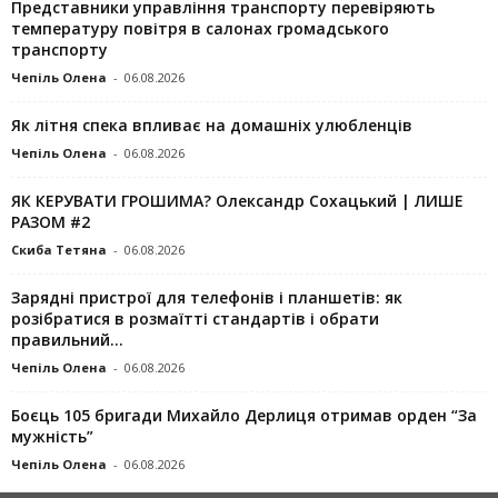
Представники управління транспорту перевіряють
температуру повітря в салонах громадського
транспорту
Чепіль Олена
-
06.08.2026
Як літня спека впливає на домашніх улюбленців
Чепіль Олена
-
06.08.2026
ЯК КЕРУВАТИ ГРОШИМА? Олександр Сохацький | ЛИШЕ
РАЗОМ #2
Скиба Тетяна
-
06.08.2026
Зарядні пристрої для телефонів і планшетів: як
розібратися в розмаїтті стандартів і обрати
правильний...
Чепіль Олена
-
06.08.2026
Боєць 105 бригади Михайло Дерлиця отримав орден “За
мужність”
Чепіль Олена
-
06.08.2026