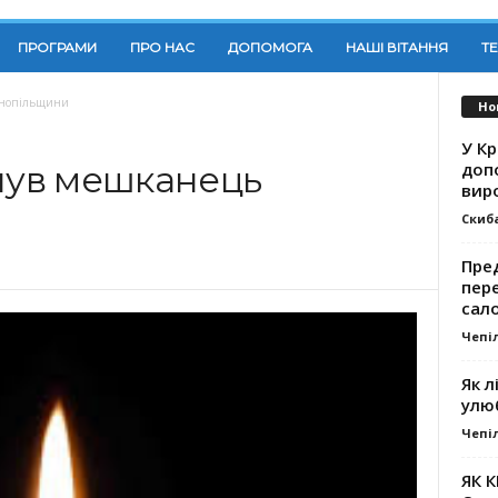
ПРОГРАМИ
ПРО НАС
ДОПОМОГА
НАШІ ВІТАННЯ
Т
ернопільщини
Но
У К
доп
инув мешканець
вир
Скиб
Пре
пер
сал
Чепі
Як л
улю
Чепі
ЯК 