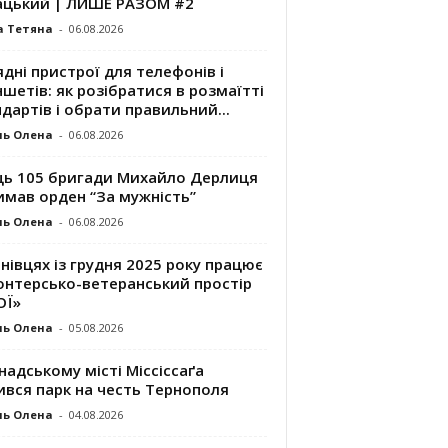
ацький | ЛИШЕ РАЗОМ #2
а Тетяна
-
06.08.2026
дні пристрої для телефонів і
шетів: як розібратися в розмаїтті
дартів і обрати правильний...
ль Олена
-
06.08.2026
ць 105 бригади Михайло Дерлиця
имав орден “За мужність”
ль Олена
-
06.08.2026
нівцях із грудня 2025 року працює
онтерсько-ветеранський простір
ОЇ»
ль Олена
-
05.08.2026
надському місті Міссіссаґа
ився парк на честь Тернополя
ль Олена
-
04.08.2026