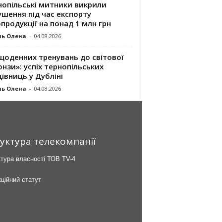
нопільські митники викрили
шення під час експорту
продукції на понад 1 млн грн
ль Олена
-
04.08.2026
щоденних тренувань до світової
нзи»: успіх тернопільських
івниць у Дубліні
ль Олена
-
04.08.2026
уктура телекомпанії
тура власності ТОВ TV-4
ційний статут