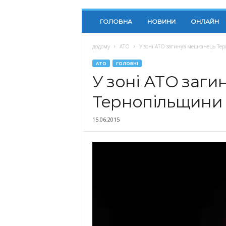
ГОЛОВНА
НОВИНИ
ОНЛАЙН
додому
АТО
У зоні АТО загинув мешканець Т
АТО
ГОЛОВНІ
У зоні АТО заг
Тернопільщини
15.06.2015