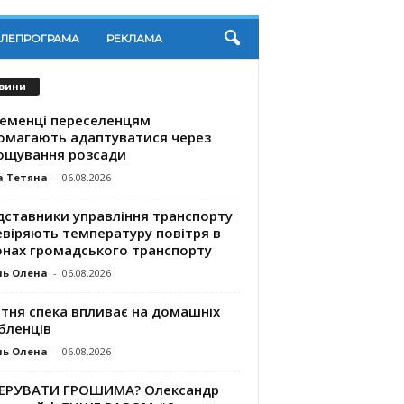
ЕЛЕПРОГРАМА
РЕКЛАМА
вини
ременці переселенцям
омагають адаптуватися через
ощування розсади
а Тетяна
-
06.08.2026
дставники управління транспорту
евіряють температуру повітря в
онах громадського транспорту
ль Олена
-
06.08.2026
ітня спека впливає на домашніх
бленців
ль Олена
-
06.08.2026
КЕРУВАТИ ГРОШИМА? Олександр