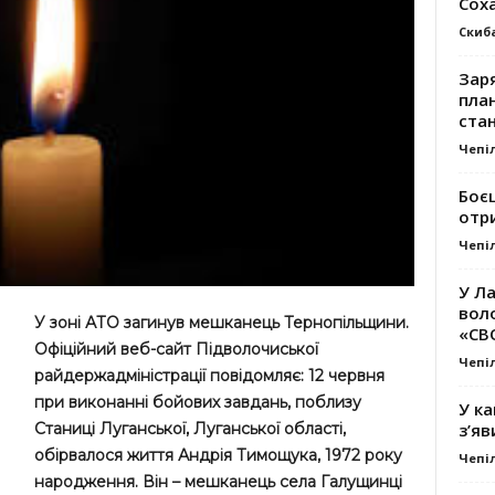
Сох
Скиб
Заря
план
стан
Чепі
Боє
отр
Чепі
У Ла
вол
У зоні АТО загинув мешканець Тернопільщини.
«СВ
Офіційний веб-сайт Підволочиської
Чепі
райдержадміністрації повідомляє: 12 червня
при виконанні бойових завдань, поблизу
У ка
Станиці Луганської, Луганської області,
з’яв
обірвалося життя Андрія Тимощука, 1972 року
Чепі
народження. Він – мешканець села Галущинці