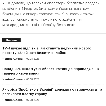
У ЄК додали, що телеком-оператори безплатно роздали
мільйони SIM-карток біженцям з України. Багатьом
біженцям, що використовують такі SIM-картки, також
вдалося скористатися можливістю здійснення
міжнародних дзвінків в Україну без оплати.
Новини
TV-4 шукає підлітків, які стануть ведучими нового
проєкту «Злий чат: Вижити онлайн»
Чепіль Олена
-
07.08.2026
Понад 90% шкіл з усієї області готові до впровадження
гарячого харчування
Чепіль Олена
-
07.08.2026
Як офіси “Зроблено в Україні” допомагають запускaти та
розвивати власну справу
Чепіль Олена
-
07.08.2026