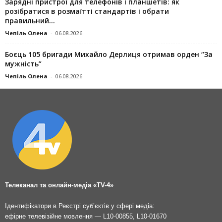
Зарядні пристрої для телефонів і планшетів: як
розібратися в розмаїтті стандартів і обрати
правильний...
Чепіль Олена
-
06.08.2026
Боєць 105 бригади Михайло Дерлиця отримав орден “За
мужність”
Чепіль Олена
-
06.08.2026
Телеканал та онлайн-медіа «TV-4»
Ідентифікатори в Реєстрі суб’єктів у сфері медіа:
ефірне телевізійне мовлення — L10-00855, L10-01670