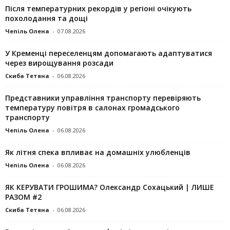
Після температурних рекордів у регіоні очікують
похолодання та дощі
Чепіль Олена
-
07.08.2026
У Кременці переселенцям допомагають адаптуватися
через вирощування розсади
Скиба Тетяна
-
06.08.2026
Представники управління транспорту перевіряють
температуру повітря в салонах громадського
транспорту
Чепіль Олена
-
06.08.2026
Як літня спека впливає на домашніх улюбленців
Чепіль Олена
-
06.08.2026
ЯК КЕРУВАТИ ГРОШИМА? Олександр Сохацький | ЛИШЕ
РАЗОМ #2
Скиба Тетяна
-
06.08.2026