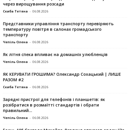
через вирощування розсади
Скиба Тетяна
-
06.08.2026
Представники управління транспорту перевіряють
температуру повітря в салонах громадського
транспорту
Чепіль Олена
-
06.08.2026
Як літня спека впливає на домашніх улюбленців
Чепіль Олена
-
06.08.2026
ЯК КЕРУВАТИ ГРОШИМА? Олександр Сохацький | ЛИШЕ
РАЗОМ #2
Скиба Тетяна
-
06.08.2026
Зарядні пристрої для телефонів і планшетів: як
розібратися в розмаїтті стандартів і обрати
правильний...
Чепіль Олена
-
06.08.2026