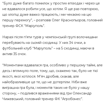
“Було дуже багато помилок у простих епізодах і через це
не вдавалося робити усе, що хотіли. Я ще раз повторюю,
що хлопці дуже важко працюють, і ми чекаємо на цю
першу перемогу”, – розповів Олег Краснопьоров, головний
тренер ФСК “Маріуполь”.
Наразі після п’яти турів у чемпіонській групі волочищани
перебувають на сьомій сходинці. У них 34 очки, а
футбольний клуб “Маріуполь” – на 5 сходинці, маючи в
активі 35 очок.
“Моментами вдавалася гра, особливо у першому таймі, але
десь і вплинуло поле, тому, що, скажемо так, було не тієї
якості, якої хотілося. М’яч дробив, скакав, але
найобразливіше це те, що не дотерпіли. Ніби вже
виграшна гра була, і моментів таких не було у нашу
сторону, – поділився враженнями від гри Олександр
Чижевський, головний тренер ФК “Агробізнес”.