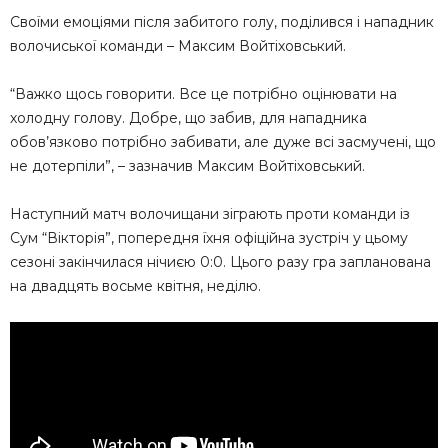
Своїми емоціями після забитого голу, поділився і нападник
волочиської команди – Максим Войтіховський.
“Важко щось говорити. Все це потрібно оцінювати на
холодну голову. Добре, що забив, для нападника
обов’язково потрібно забивати, але дуже всі засмучені, що
не дотерпіли”, – зазначив Максим Войтіховський.
Наступний матч волочищани зіграють проти команди із
Сум “Вікторія”, попередня їхня офіційна зустріч у цьому
сезоні закінчилася нічиєю 0:0. Цього разу гра запланована
на двадцять восьме квітня, неділю.