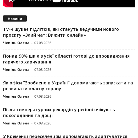
Новини
TV-4 шукає підлітків, які стануть ведучими нового
проєкту «Злий чат: Вижити онлайн»
Чепіль Олена
-
07.08.2026
Понад 90% шкіл з усієї області готові до впровадження
гарячого харчування
Чепіль Олена
-
07.08.2026
Як офіси “Зроблено в Україні” допомагають запускaти та
розвивати власну справу
Чепіль Олена
-
07.08.2026
Після температурних рекордів у регіоні очікують
похолодання та дощі
Чепіль Олена
-
07.08.2026
У Кременці переселенцям допомагають адаптуватися