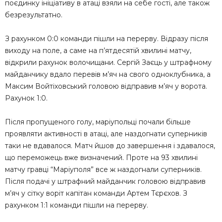
поєдинку ініціативу в атаці взяли на себе гості, але також
безрезультатно.
З рахунком 0:0 команди пішли на перерву. Відразу після
виходу на поле, а саме на п’ятдесятій хвилині матчу,
відкрили рахунок волочищани. Сергій Заєць у штрафному
майданчику вдало перевів м’яч на свого одноклубника, а
Максим Войтіховський головою відправив м’яч у ворота.
Рахунок 1:0.
Після пропущеного голу, маріупольці почали більше
проявляти активності в атаці, але наздогнати суперників
таки не вдавалося. Матч йшов до завершення і здавалося,
що переможець вже визначений. Проте на 93 хвилині
матчу гравці “Маріуполя” все ж наздогнали суперників.
Після подачі у штрафний майданчик головою відправив
м’яч у сітку воріт капітан команди Артем Тєрєхов. З
рахунком 1:1 команди пішли на перерву.