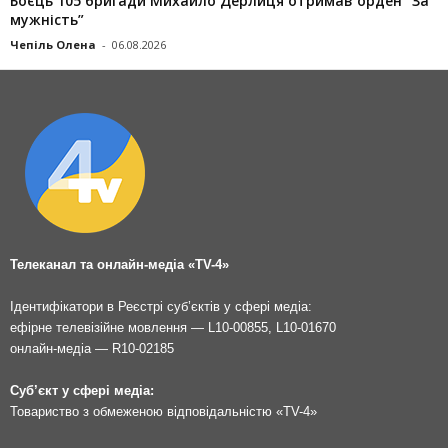
Боєць 105 бригади Михайло Дерлиця отримав орден “За
мужність”
Чепіль Олена
-
06.08.2026
Телеканал та онлайн-медіа «TV-4»
Ідентифікатори в Реєстрі суб’єктів у сфері медіа:
ефірне телевізійне мовлення — L10-00855, L10-01670
онлайн-медіа — R10-02185
Суб’єкт у сфері медіа:
Товариство з обмеженою відповідальністю «TV-4»