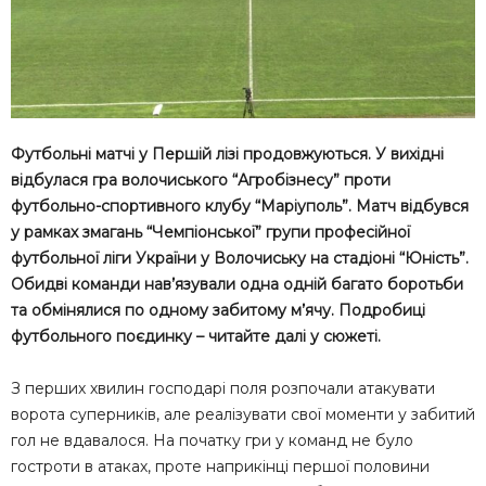
Футбольні матчі у Першій лізі продовжуються. У вихідні
відбулася гра волочиського “Агробізнесу” проти
футбольно-спортивного клубу “Маріуполь”. Матч відбувся
у рамках змагань “Чемпіонської” групи професійної
футбольної ліги України у Волочиську на стадіоні “Юність”.
Обидві команди нав’язували одна одній багато боротьби
та обмінялися по одному забитому м’ячу. Подробиці
футбольного поєдинку – читайте далі у сюжеті.
З перших хвилин господарі поля розпочали атакувати
ворота суперників, але реалізувати свої моменти у забитий
гол не вдавалося. На початку гри у команд не було
гостроти в атаках, проте наприкінці першої половини