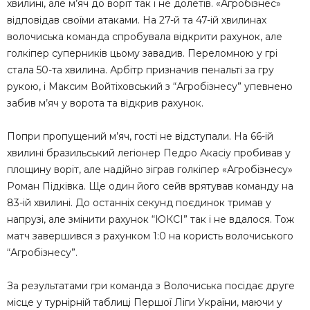
хвилині, але м’яч до воріт так і не долетів. «Агробізнес»
відповідав своїми атаками. На 27-й та 47-ій хвилинах
волочиська команда спробувала відкрити рахунок, але
голкіпер суперників цьому завадив. Переломною у грі
стала 50-та хвилина. Арбітр призначив пенальті за гру
рукою, і Максим Войтіховський з “Агробізнесу” упевнено
забив м’яч у ворота та відкрив рахунок.
Попри пропущений м’яч, гості не відступали. На 66-ій
хвилині бразильський легіонер Педро Акасіу пробивав у
площину воріт, але надійно зіграв голкіпер «Агробізнесу»
Роман Підківка. Ще один його сейв врятував команду на
83-ій хвилині. До останніх секунд поєдинок тримав у
напрузі, але змінити рахунок “ЮКСІ” так і не вдалося. Тож
матч завершився з рахунком 1:0 на користь волочиського
“Агробізнесу”.
За результатами гри команда з Волочиська посідає друге
місце у турнірній таблиці Першої Ліги України, маючи у