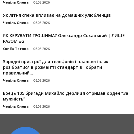
Чепіль Олена
-
06.08.2026
Як літня спека впливає на домашніх улюбленців
Чепіль Олена
-
06.08.2026
ЯК КЕРУВАТИ ГРОШИМА? Олександр Сохацький | ЛИШЕ
РАЗОМ #2
Скиба Тетяна
-
06.08.2026
Зарядні пристрої для телефонів і планшетів: як
розібратися в розмаїтті стандартів і обрати
правильний...
Чепіль Олена
-
06.08.2026
Боєць 105 бригади Михайло Дерлиця отримав орден “За
мужність”
Чепіль Олена
-
06.08.2026