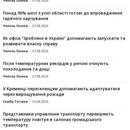
Чепіль Олена
-
07.08.2026
Понад 90% шкіл з усієї області готові до впровадження
гарячого харчування
Чепіль Олена
-
07.08.2026
Як офіси “Зроблено в Україні” допомагають запускaти та
розвивати власну справу
Чепіль Олена
-
07.08.2026
Після температурних рекордів у регіоні очікують
похолодання та дощі
Чепіль Олена
-
07.08.2026
У Кременці переселенцям допомагають адаптуватися
через вирощування розсади
Скиба Тетяна
-
06.08.2026
Представники управління транспорту перевіряють
температуру повітря в салонах громадського
транспорту