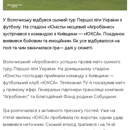
У Волочиську відбувся сьомий тур Першої ліги України з
футболу. На стадіоні «Юність» місцевий «Агробізнес»
зустрічався з командою з Київщини — «ЮКСА». Поєдинок
виявився бойовим та емоційним. Як усе відбувалося на
полі та чим закінчилася гра— далі у сюжеті.
Волочиський «Агробізнес» успішно провів матч сьомого
туру Першої ліги України. На домашньому стадіоні
«Юність» господарі приймали команду з Київщини —
футбольний клуб «ЮКСА». Телеканал TV-4 показував матч
у прямому ефірі. Генеральні партнери трансляції компанія
“Агробізнес” та Благодійний Фонд родини Собуцьких.
Гра розпочалася з активного пресингу гостей. Уже на
п’ятій хвилині «ЮКСА» пробивала по воротах, однак удар
виявився неточним. Схожий епізод трапився і на 14-ій