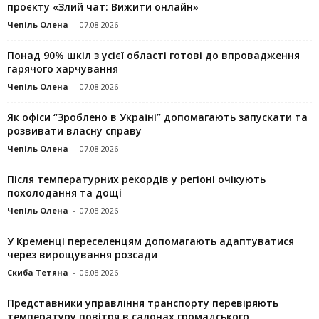
проєкту «Злий чат: Вижити онлайн»
Чепіль Олена
-
07.08.2026
Понад 90% шкіл з усієї області готові до впровадження
гарячого харчування
Чепіль Олена
-
07.08.2026
Як офіси “Зроблено в Україні” допомагають запускaти та
розвивати власну справу
Чепіль Олена
-
07.08.2026
Після температурних рекордів у регіоні очікують
похолодання та дощі
Чепіль Олена
-
07.08.2026
У Кременці переселенцям допомагають адаптуватися
через вирощування розсади
Скиба Тетяна
-
06.08.2026
Представники управління транспорту перевіряють
температуру повітря в салонах громадського