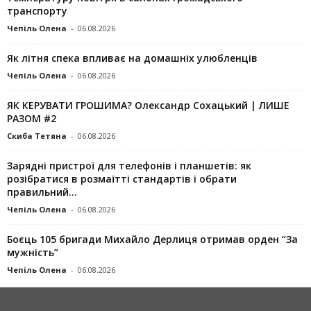
транспорту
Чепіль Олена
-
06.08.2026
Як літня спека впливає на домашніх улюбленців
Чепіль Олена
-
06.08.2026
ЯК КЕРУВАТИ ГРОШИМА? Олександр Сохацький | ЛИШЕ
РАЗОМ #2
Скиба Тетяна
-
06.08.2026
Зарядні пристрої для телефонів і планшетів: як
розібратися в розмаїтті стандартів і обрати
правильний...
Чепіль Олена
-
06.08.2026
Боєць 105 бригади Михайло Дерлиця отримав орден “За
мужність”
Чепіль Олена
-
06.08.2026