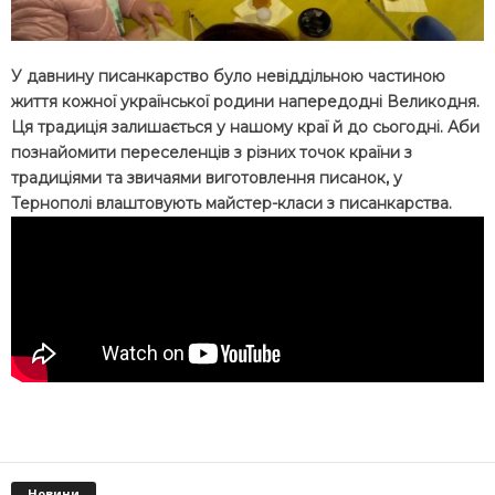
У давнину писанкарство було невіддільною частиною
життя кожної української родини напередодні Великодня.
Ця традиція залишається у нашому краї й до сьогодні. Аби
познайомити переселенців з різних точок країни з
традиціями та звичаями виготовлення писанок, у
Тернополі влаштовують майстер-класи з писанкарства.
Новини