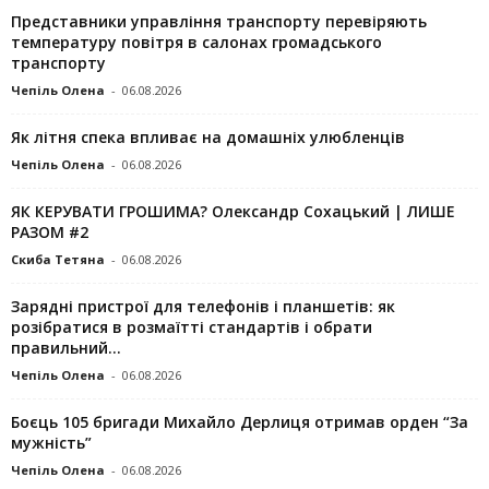
Представники управління транспорту перевіряють
температуру повітря в салонах громадського
транспорту
Чепіль Олена
-
06.08.2026
Як літня спека впливає на домашніх улюбленців
Чепіль Олена
-
06.08.2026
ЯК КЕРУВАТИ ГРОШИМА? Олександр Сохацький | ЛИШЕ
РАЗОМ #2
Скиба Тетяна
-
06.08.2026
Зарядні пристрої для телефонів і планшетів: як
розібратися в розмаїтті стандартів і обрати
правильний...
Чепіль Олена
-
06.08.2026
Боєць 105 бригади Михайло Дерлиця отримав орден “За
мужність”
Чепіль Олена
-
06.08.2026