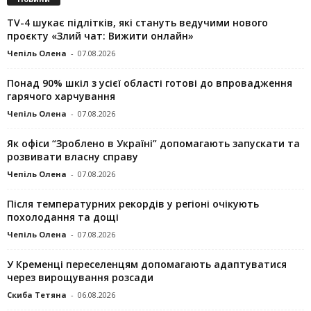
TV-4 шукає підлітків, які стануть ведучими нового
проєкту «Злий чат: Вижити онлайн»
Чепіль Олена
-
07.08.2026
Понад 90% шкіл з усієї області готові до впровадження
гарячого харчування
Чепіль Олена
-
07.08.2026
Як офіси “Зроблено в Україні” допомагають запускaти та
розвивати власну справу
Чепіль Олена
-
07.08.2026
Після температурних рекордів у регіоні очікують
похолодання та дощі
Чепіль Олена
-
07.08.2026
У Кременці переселенцям допомагають адаптуватися
через вирощування розсади
Скиба Тетяна
-
06.08.2026