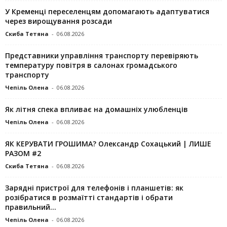
У Кременці переселенцям допомагають адаптуватися
через вирощування розсади
Скиба Тетяна
-
06.08.2026
Представники управління транспорту перевіряють
температуру повітря в салонах громадського
транспорту
Чепіль Олена
-
06.08.2026
Як літня спека впливає на домашніх улюбленців
Чепіль Олена
-
06.08.2026
ЯК КЕРУВАТИ ГРОШИМА? Олександр Сохацький | ЛИШЕ
РАЗОМ #2
Скиба Тетяна
-
06.08.2026
Зарядні пристрої для телефонів і планшетів: як
розібратися в розмаїтті стандартів і обрати
правильний...
Чепіль Олена
-
06.08.2026