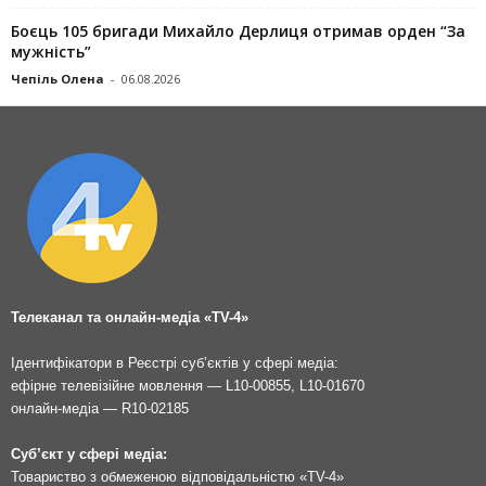
Боєць 105 бригади Михайло Дерлиця отримав орден “За
мужність”
Чепіль Олена
-
06.08.2026
Телеканал та онлайн-медіа «TV-4»
Ідентифікатори в Реєстрі суб’єктів у сфері медіа:
ефірне телевізійне мовлення — L10-00855, L10-01670
онлайн-медіа — R10-02185
Суб’єкт у сфері медіа:
Товариство з обмеженою відповідальністю «TV-4»