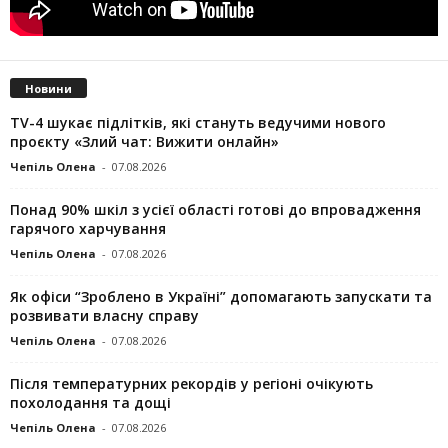
Новини
TV-4 шукає підлітків, які стануть ведучими нового
проєкту «Злий чат: Вижити онлайн»
Чепіль Олена
-
07.08.2026
Понад 90% шкіл з усієї області готові до впровадження
гарячого харчування
Чепіль Олена
-
07.08.2026
Як офіси “Зроблено в Україні” допомагають запускaти та
розвивати власну справу
Чепіль Олена
-
07.08.2026
Після температурних рекордів у регіоні очікують
похолодання та дощі
Чепіль Олена
-
07.08.2026