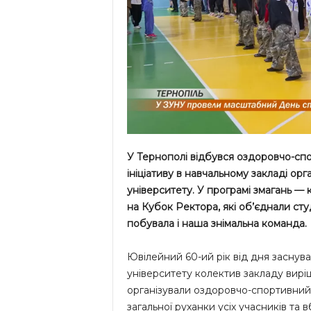
У Тернополі відбувся оздоровчо-сп
ініціативу в навчальному закладі ор
університету. У програмі змагань — 
на Кубок Ректора, які об’єднали студ
побувала і наша знімальна команда.
Ювілейний 60-ий рік від дня заснув
університету колектив закладу виріш
організували оздоровчо-спортивний 
загальної руханки усіх учасників та в