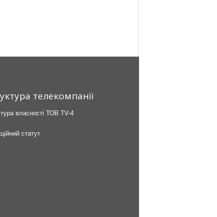
уктура телекомпанії
тура власності ТОВ TV-4
ційний статут