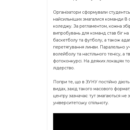
Організатори сформували студентськ
найсильніших змагалися команди 8 ф
коледжу. За регламентом, кожна збір
випробувань для команд став біг на 
баскетболу та футболу, а також адап
перетягування линви. Паралельно у
волейболу та настільного тенісу, а 
фотоконкурсі. На деяких локаціях т
лідерство.
Попри те, що в ЗУНУ постійно діють 
видах, захід такого масового форма
центру зазначає: тут змагаються не 
університетську спільноту.