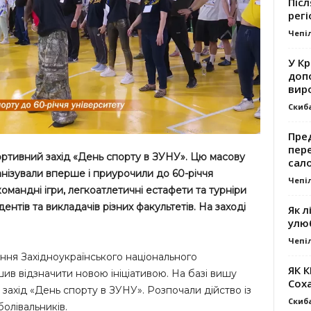
Післ
регі
Чепі
У К
доп
вир
Скиб
Пре
пер
ортивний захід «День спорту в ЗУНУ». Цю масову
сал
ганізували вперше і приурочили до 60-річчя
Чепі
командні ігри, легкоатлетичні естафети та турніри
ентів та викладачів різних факультетів. На заході
Як л
улю
Чепі
ання Західноукраїнського національного
ЯК 
ив відзначити новою ініціативою. На базі вишу
Сох
захід «День спорту в ЗУНУ». Розпочали дійство із
Скиб
болівальників.