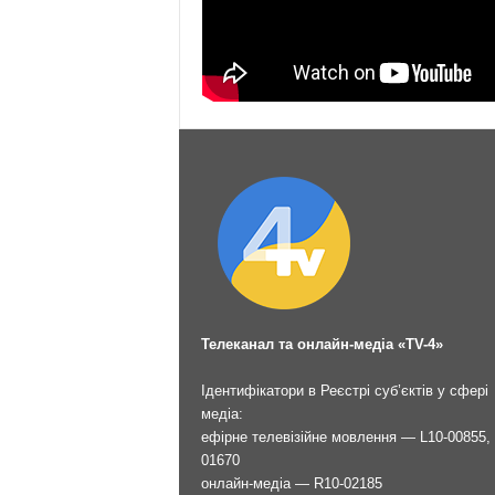
Телеканал та онлайн-медіа «TV-4»
Ідентифікатори в Реєстрі суб’єктів у сфері
медіа:
ефірне телевізійне мовлення — L10-00855, 
01670
онлайн-медіа — R10-02185