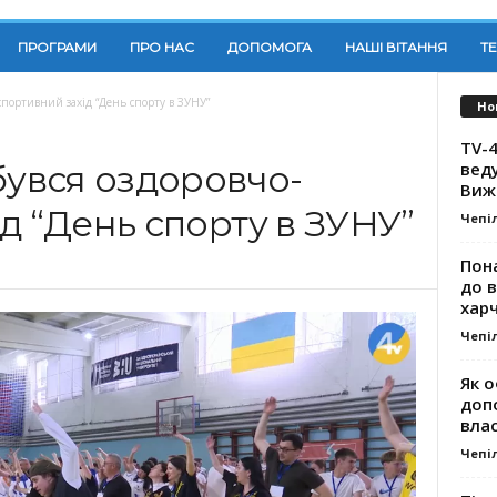
ПРОГРАМИ
ПРО НАС
ДОПОМОГА
НАШІ ВІТАННЯ
Т
-спортивний захід “День спорту в ЗУНУ”
Но
TV-4
вед
бувся оздоровчо-
Виж
д “День спорту в ЗУНУ”
Чепі
Пона
до 
хар
Чепі
Як о
доп
влас
Чепі