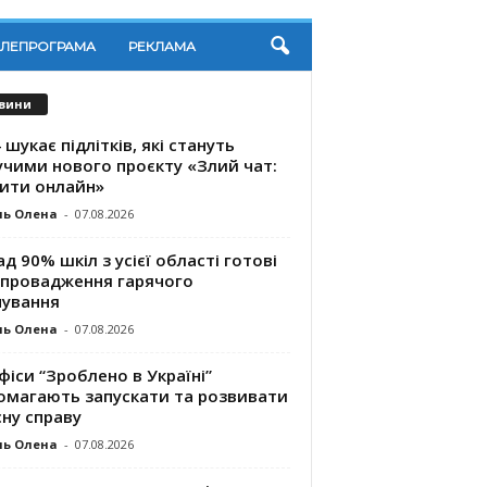
ЕЛЕПРОГРАМА
РЕКЛАМА
вини
 шукає підлітків, які стануть
учими нового проєкту «Злий чат:
ити онлайн»
ль Олена
-
07.08.2026
д 90% шкіл з усієї області готові
впровадження гарячого
чування
ль Олена
-
07.08.2026
фіси “Зроблено в Україні”
омагають запускaти та розвивати
ну справу
ль Олена
-
07.08.2026