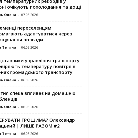
я температурних рекордів у
оні очікують похолодання та дощі
ль Олена
-
07.08.2026
ременці переселенцям
омагають адаптуватися через
ощування розсади
а Тетяна
-
06.08.2026
дставники управління транспорту
евіряють температуру повітря в
онах громадського транспорту
ль Олена
-
06.08.2026
ітня спека впливає на домашніх
бленців
ль Олена
-
06.08.2026
КЕРУВАТИ ГРОШИМА? Олександр
ацький | ЛИШЕ РАЗОМ #2
а Тетяна
-
06.08.2026