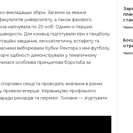
Заря
о-викладацькі збірні. Загалом за звання
план
стан
акультетів університету, а також фахового
на налічувала по 20 осіб. Одним із перших
Чепі
швидкість. Для команд підготували ігри з гандболу,
Боє
таційні завдання, легкоатлетичну естафету та
отр
часники виборювали Кубки Ректора з міні-футболу,
Чепі
творчі здібності демонстрували у тематичному
очилася особлива принципова боротьба за
спортивні секції та проводять змагання в різних
ту провели вперше. Керівництво профільного
заради рекордів та перемог. Головне — згуртувати