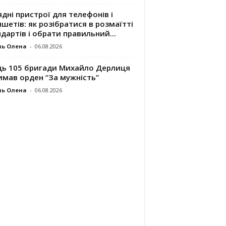
дні пристрої для телефонів і
шетів: як розібратися в розмаїтті
дартів і обрати правильний...
ль Олена
-
06.08.2026
ць 105 бригади Михайло Дерлиця
имав орден “За мужність”
ль Олена
-
06.08.2026