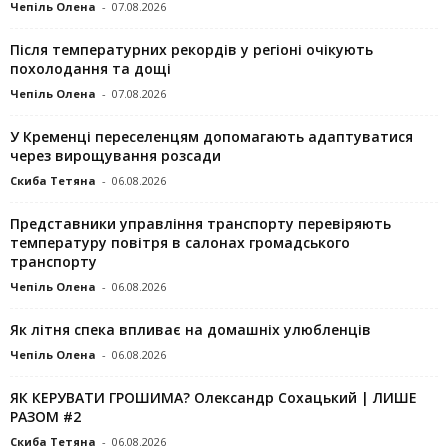
Чепіль Олена
-
07.08.2026
Після температурних рекордів у регіоні очікують
похолодання та дощі
Чепіль Олена
-
07.08.2026
У Кременці переселенцям допомагають адаптуватися
через вирощування розсади
Скиба Тетяна
-
06.08.2026
Представники управління транспорту перевіряють
температуру повітря в салонах громадського
транспорту
Чепіль Олена
-
06.08.2026
Як літня спека впливає на домашніх улюбленців
Чепіль Олена
-
06.08.2026
ЯК КЕРУВАТИ ГРОШИМА? Олександр Сохацький | ЛИШЕ
РАЗОМ #2
Скиба Тетяна
-
06.08.2026