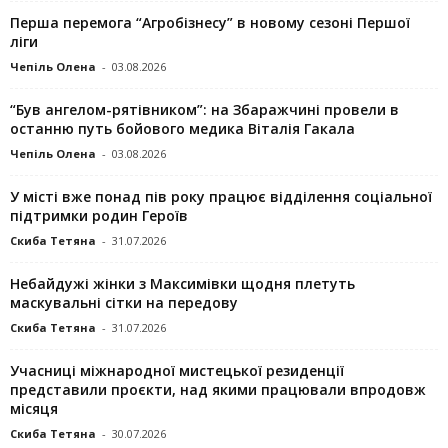
Перша перемога “Агробізнесу” в новому сезоні Першої
ліги
Чепіль Олена
-
03.08.2026
“Був ангелом-рятівником”: на Збаражчині провели в
останню путь бойового медика Віталія Гакала
Чепіль Олена
-
03.08.2026
У місті вже понад пів року працює відділення соціальної
підтримки родин Героїв
Скиба Тетяна
-
31.07.2026
Небайдужі жінки з Максимівки щодня плетуть
маскувальні сітки на передову
Скиба Тетяна
-
31.07.2026
Учасниці міжнародної мистецької резиденції
представили проєкти, над якими працювали впродовж
місяця
Скиба Тетяна
-
30.07.2026