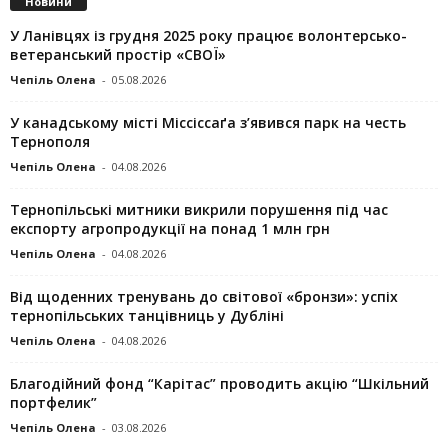
Новини
У Ланівцях із грудня 2025 року працює волонтерсько-
ветеранський простір «СВОЇ»
Чепіль Олена
-
05.08.2026
У канадському місті Міссіссаґа з’явився парк на честь
Тернополя
Чепіль Олена
-
04.08.2026
Тернопільські митники викрили порушення під час
експорту агропродукції на понад 1 млн грн
Чепіль Олена
-
04.08.2026
Від щоденних тренувань до світової «бронзи»: успіх
тернопільських танцівниць у Дубліні
Чепіль Олена
-
04.08.2026
Благодійний фонд “Карітас” проводить акцію “Шкільний
портфелик”
Чепіль Олена
-
03.08.2026