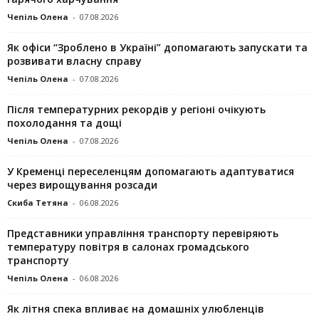
Чепіль Олена
-
07.08.2026
Як офіси “Зроблено в Україні” допомагають запускaти та
розвивати власну справу
Чепіль Олена
-
07.08.2026
Після температурних рекордів у регіоні очікують
похолодання та дощі
Чепіль Олена
-
07.08.2026
У Кременці переселенцям допомагають адаптуватися
через вирощування розсади
Скиба Тетяна
-
06.08.2026
Представники управління транспорту перевіряють
температуру повітря в салонах громадського
транспорту
Чепіль Олена
-
06.08.2026
Як літня спека впливає на домашніх улюбленців