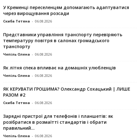
У Кременці переселенцям допомагають адаптуватися
через вирощування розсади
Скиба Тетяна
-
06.08.2026
Представники управління транспорту перевіряють
температуру повітря в салонах громадського
транспорту
Чепіль Олена
-
06.08.2026
Як літня спека впливає на домашніх улюбленців
Чепіль Олена
-
06.08.2026
ЯК КЕРУВАТИ ГРОШИМА? Олександр Сохацький | ЛИШЕ
РАЗОМ #2
Скиба Тетяна
-
06.08.2026
Зарядні пристрої для телефонів і планшетів: як
розібратися в розмаїтті стандартів і обрати
правильний...
Чепіль Олена
-
06.08.2026