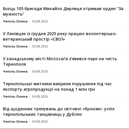
Боєць 105 бригади Михайло Дерлиця отримав орден “За
мужність”
Чепіль Олена
-
06.08.2026
У Ланівцях із грудня 2025 року працює волонтерсько-
ветеранський простір «СВОЇ»
Чепіль Олена
-
05.08.2026
У канадському місті Міссіссаґа з’явився парк на честь
Тернополя
Чепіль Олена
-
04.08.2026
Тернопільські митники викрили порушення під час
експорту агропродукції на понад 1 млн грн
Чепіль Олена
-
04.08.2026
Від щоденних тренувань до світової «бронзи»: успіх
тернопільських танцівниць у Дубліні
Чепіль Олена
-
04.08.2026