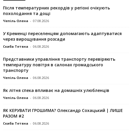
Після температурних рекордів у регіоні очікують
похолодання та дощі
Чепіль Олена
-
07.08.2026
У Кременці переселенцям допомагають адаптуватися
через вирощування розсади
Скиба Тетяна
-
06.08.2026
Представники управління транспорту перевіряють
температуру повітря в салонах громадського
транспорту
Чепіль Олена
-
06.08.2026
Як літня спека впливає на домашніх улюбленців
Чепіль Олена
-
06.08.2026
ЯК КЕРУВАТИ ГРОШИМА? Олександр Сохацький | ЛИШЕ
РАЗОМ #2
Скиба Тетяна
-
06.08.2026