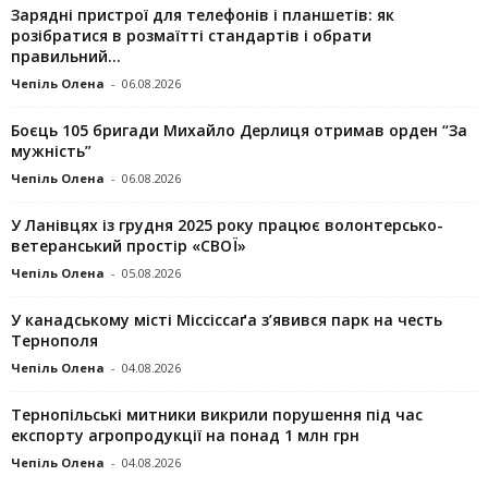
Зарядні пристрої для телефонів і планшетів: як
розібратися в розмаїтті стандартів і обрати
правильний...
Чепіль Олена
-
06.08.2026
Боєць 105 бригади Михайло Дерлиця отримав орден “За
мужність”
Чепіль Олена
-
06.08.2026
У Ланівцях із грудня 2025 року працює волонтерсько-
ветеранський простір «СВОЇ»
Чепіль Олена
-
05.08.2026
У канадському місті Міссіссаґа з’явився парк на честь
Тернополя
Чепіль Олена
-
04.08.2026
Тернопільські митники викрили порушення під час
експорту агропродукції на понад 1 млн грн
Чепіль Олена
-
04.08.2026