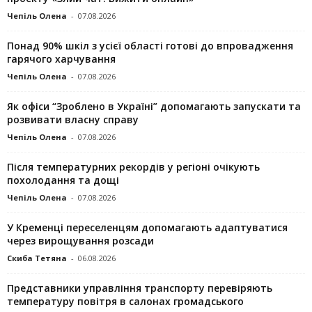
Чепіль Олена
-
07.08.2026
Понад 90% шкіл з усієї області готові до впровадження
гарячого харчування
Чепіль Олена
-
07.08.2026
Як офіси “Зроблено в Україні” допомагають запускaти та
розвивати власну справу
Чепіль Олена
-
07.08.2026
Після температурних рекордів у регіоні очікують
похолодання та дощі
Чепіль Олена
-
07.08.2026
У Кременці переселенцям допомагають адаптуватися
через вирощування розсади
Скиба Тетяна
-
06.08.2026
Представники управління транспорту перевіряють
температуру повітря в салонах громадського