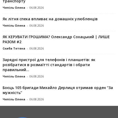
транспорту
Чепіль Олена
-
06.08.2026
Як літня спека впливає на домашніх улюбленців
Чепіль Олена
-
06.08.2026
ЯК КЕРУВАТИ ГРОШИМА? Олександр Сохацький | ЛИШЕ
РАЗОМ #2
Скиба Тетяна
-
06.08.2026
Зарядні пристрої для телефонів і планшетів: як
розібратися в розмаїтті стандартів і обрати
правильний...
Чепіль Олена
-
06.08.2026
Боєць 105 бригади Михайло Дерлиця отримав орден “За
мужність”
Чепіль Олена
-
06.08.2026