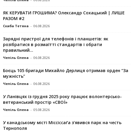
ЯК КЕРУВАТИ ГРОШИМА? Олександр Сохацький | ЛИШЕ
РАЗОМ #2
Скиба Тетяна
-
06.08.2026
Зарядні пристрої для телефонів і планшетів: як
розібратися в розмаїтті стандартів і обрати
правильний...
Чепіль Олена
-
06.08.2026
Боєць 105 бригади Михайло Дерлиця отримав орден “За
мужність”
Чепіль Олена
-
06.08.2026
У Ланівцях із грудня 2025 року працює волонтерсько-
ветеранський простір «СВОЇ»
Чепіль Олена
-
05.08.2026
У канадському місті Міссіссаґа з’явився парк на честь
Тернополя