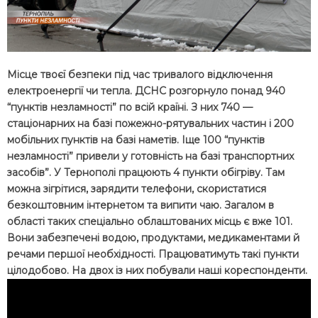
Місце твоєї безпеки під час тривалого відключення
електроенергії чи тепла. ДСНС розгорнуло понад 940
“пунктів незламності” по всій країні. З них 740 —
стаціонарних на базі пожежно-рятувальних частин і 200
мобільних пунктів на базі наметів. Іще 100 “пунктів
незламності” привели у готовність на базі транспортних
засобів”. У Тернополі працюють 4 пункти обігріву. Там
можна зігрітися, зарядити телефони, скористатися
безкоштовним інтернетом та випити чаю. Загалом в
області таких спеціально облаштованих місць є вже 101.
Вони забезпечені водою, продуктами, медикаментами й
речами першої необхідності. Працюватимуть такі пункти
цілодобово. На двох із них побували наші кореспонденти.