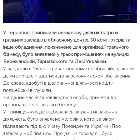
У Тернополі припинили незаконну діяльність трьох
гральних закладів в обласному центрі. 60 комп’ютерів та
інше обладнання, призначене для організації грального
бізнесу, було виявлено у трьох приміщеннях на вулицях
Бережанській, Тарнавського та Лесі Українки.
У час, коли в Україні триває повномасштабна війна, окремі
ділки вирішили вдатися до незаконних схем збагачення.
До слова, здобуті від злочинної діяльності кошти
поліцейські вилучили.
На даний час встановлюються особи, причетні до
організації нелегального бізнесу.
У приміщеннях, де відбувалась вказана незаконна
діяльність, було виявлено чоловіків, котрі за віком
підпадають під дію Указу Президента України «Про
загальну мобілізацію». Про даних громадян було