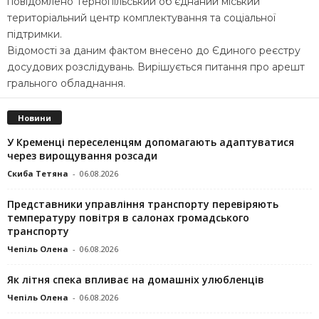
повідомлено Тернопільський об’єднаний міський
територіальний центр комплектування та соціальної
підтримки.
Відомості за даним фактом внесено до Єдиного реєстру
досудових розслідувань. Вирішується питання про арешт
грального обладнання.
Новини
У Кременці переселенцям допомагають адаптуватися
через вирощування розсади
Скиба Тетяна
-
06.08.2026
Представники управління транспорту перевіряють
температуру повітря в салонах громадського
транспорту
Чепіль Олена
-
06.08.2026
Як літня спека впливає на домашніх улюбленців
Чепіль Олена
-
06.08.2026