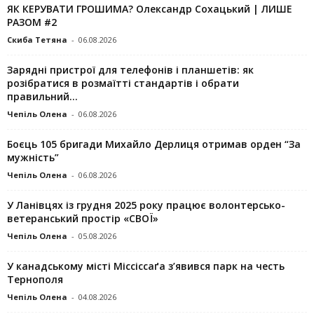
ЯК КЕРУВАТИ ГРОШИМА? Олександр Сохацький | ЛИШЕ
РАЗОМ #2
Скиба Тетяна
-
06.08.2026
Зарядні пристрої для телефонів і планшетів: як
розібратися в розмаїтті стандартів і обрати
правильний...
Чепіль Олена
-
06.08.2026
Боєць 105 бригади Михайло Дерлиця отримав орден “За
мужність”
Чепіль Олена
-
06.08.2026
У Ланівцях із грудня 2025 року працює волонтерсько-
ветеранський простір «СВОЇ»
Чепіль Олена
-
05.08.2026
У канадському місті Міссіссаґа з’явився парк на честь
Тернополя
Чепіль Олена
-
04.08.2026