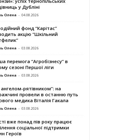
нзи»: успіх тернопільських
івниць у Дубліні
ль Олена
-
04.08.2026
одійний фонд “Карітас”
водить акцію “Шкільний
тфелик”
ль Олена
-
03.08.2026
а перемога “Агробізнесу” в
му сезоні Першої ліги
ль Олена
-
03.08.2026
 ангелом-рятівником”: на
ражчині провели в останню путь
ового медика Віталія Гакала
ль Олена
-
03.08.2026
сті вже понад пів року працює
ілення соціальної підтримки
ин Героїв