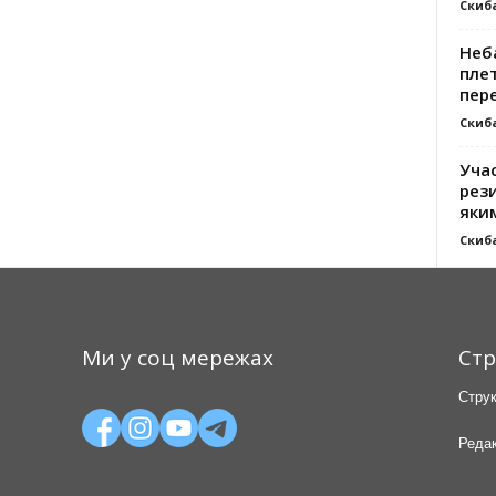
Скиб
Неб
плет
пер
Скиб
Уча
рези
яки
Скиб
Ми у соц мережах
Стр
Струк
Редак