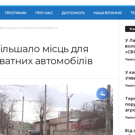
ПРОГРАМИ
ПРО НАС
ДОПОМОГА
НАШІ ВІТАННЯ
Т
для паркування приватних автомобілів
Но
У Ла
вол
ільшало місць для
«СВ
ватних автомобілів
Чепі
У ка
з’яв
Чепі
Тер
пору
агро
Чепі
Від 