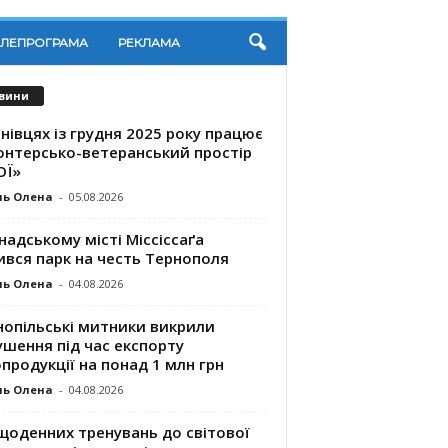
ЕЛЕПРОГРАМА
РЕКЛАМА
вини
нівцях із грудня 2025 року працює
онтерсько-ветеранський простір
ОЇ»
ль Олена
-
05.08.2026
надському місті Міссіссаґа
ився парк на честь Тернополя
ль Олена
-
04.08.2026
нопільські митники викрили
шення під час експорту
продукції на понад 1 млн грн
ль Олена
-
04.08.2026
щоденних тренувань до світової