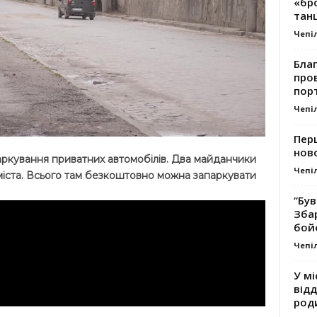
«бро
танц
Чепі
Благ
про
пор
Чепі
Перш
ново
аркування приватних автомобілів. Два майданчики
Чепі
міста. Всього там безкоштовно можна запаркувати
“Був
Зба
бой
Чепі
У мі
відд
род