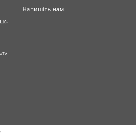
Напишіть нам
L10-
«TV-
7
а