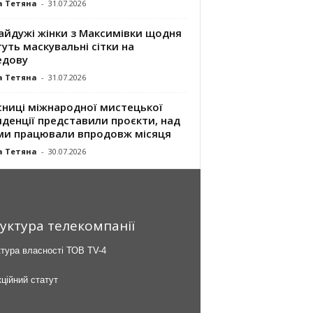
а Тетяна
-
31.07.2026
айдужі жінки з Максимівки щодня
уть маскувальні сітки на
едову
а Тетяна
-
31.07.2026
сниці міжнародної мистецької
денції представили проєкти, над
ми працювали впродовж місяця
а Тетяна
-
30.07.2026
уктура телекомпанії
тура власності ТОВ TV-4
ційний статут