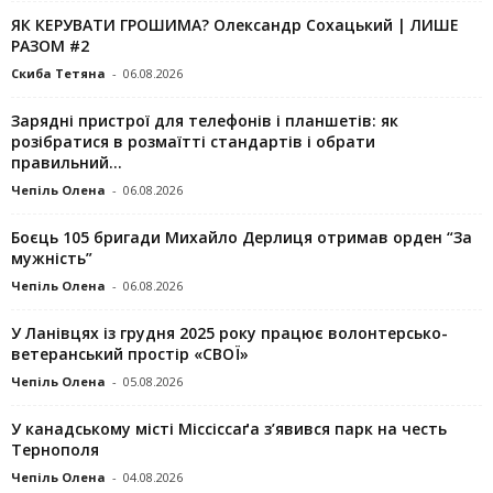
ЯК КЕРУВАТИ ГРОШИМА? Олександр Сохацький | ЛИШЕ
РАЗОМ #2
Скиба Тетяна
-
06.08.2026
Зарядні пристрої для телефонів і планшетів: як
розібратися в розмаїтті стандартів і обрати
правильний...
Чепіль Олена
-
06.08.2026
Боєць 105 бригади Михайло Дерлиця отримав орден “За
мужність”
Чепіль Олена
-
06.08.2026
У Ланівцях із грудня 2025 року працює волонтерсько-
ветеранський простір «СВОЇ»
Чепіль Олена
-
05.08.2026
У канадському місті Міссіссаґа з’явився парк на честь
Тернополя
Чепіль Олена
-
04.08.2026