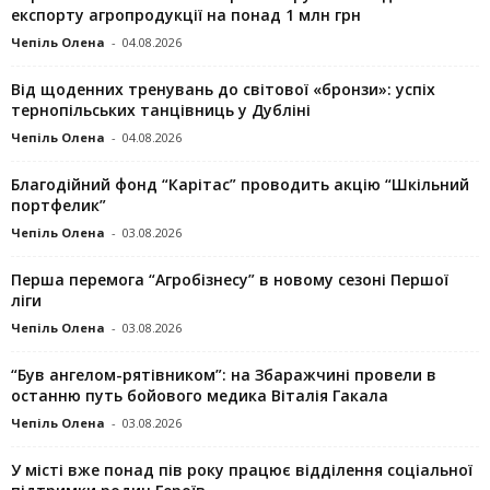
експорту агропродукції на понад 1 млн грн
Чепіль Олена
-
04.08.2026
Від щоденних тренувань до світової «бронзи»: успіх
тернопільських танцівниць у Дубліні
Чепіль Олена
-
04.08.2026
Благодійний фонд “Карітас” проводить акцію “Шкільний
портфелик”
Чепіль Олена
-
03.08.2026
Перша перемога “Агробізнесу” в новому сезоні Першої
ліги
Чепіль Олена
-
03.08.2026
“Був ангелом-рятівником”: на Збаражчині провели в
останню путь бойового медика Віталія Гакала
Чепіль Олена
-
03.08.2026
У місті вже понад пів року працює відділення соціальної