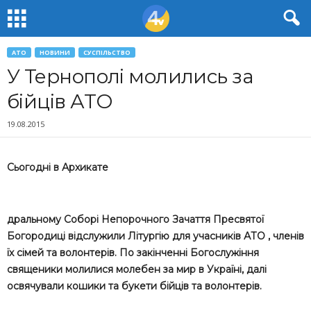
АТО
НОВИНИ
СУСПІЛЬСТВО
У Тернополі молились за
бійців АТО
19.08.2015
Сьогодні в Архикате
дральному Соборі Непорочного Зачаття Пресвятої
Богородиці відслужили Літургію для учасників АТО , членів
їх сімей та волонтерів. По закінченні Богослужіння
священики молилися молебен за мир в Україні, далі
освячували кошики та букети бійців та волонтерів.