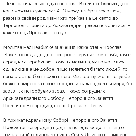
-Це ініціатива всього духовенства. В цей особливий День,
коли можливо учасники АТО можуть зібратися разом,
разом із своїми родинами хто приїхав на це свято до
Тернополя, прийти до Архикатедри і разом помолитися, –
каже отець Ярослав Шевчук.
Молитва має неабияке значення, каже отець Ярослав.
-Каже Господь: де двоє чи троє зберуться в моє ім’я, там і я
серед них перебуваю. Тому ця молитва, якщо молиться
одна людина це добре, якщо молиться багато людей, то
вона стає ще більш сильнішою .Ми жертвуємо цілі служби
божі в намірені за воїнів, їх родини, налагодження миру, бо
зараз так потребуємо зараз, – каже сотрудник
Архикатедрального Собору Непорочного Зачаття
Пресвятої Богородиці, отець Ярослав Шевчук
В Архикатедральному Соборі Непорочного Зачаття
Пресвятої Богородиці щодня з понеділка до п’ятниці о
тринадцятій годині жертвують Святу Літургію в намірені