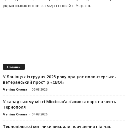
українських воїнів, за мир і спокій в Україні.
Новини
У Ланівцях із грудня 2025 року працює волонтерсько-
ветеранський простір «СВОЇ»
Чепіль Олена
-
05.08.2026
У канадському місті Міссіссаґа з’явився парк на честь
Тернополя
Чепіль Олена
-
04.08.2026
Тернопільські митники викрили порушення під час