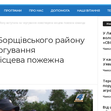
ПРОГРАМИ
ПРО НАС
ДОПОМОГА
НАШІ ВІТАННЯ
Т
айону заступила на чергування новостворена місцева пожежна команда
Но
У Ла
вол
 Борщівського району
«СВ
ергування
Чепі
ісцева пожежна
У ка
з’яв
Чепі
Тер
пору
агро
Чепі
Від 