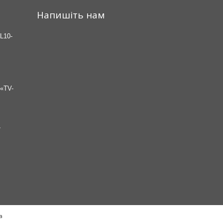
Напишіть нам
L10-
«TV-
7
а