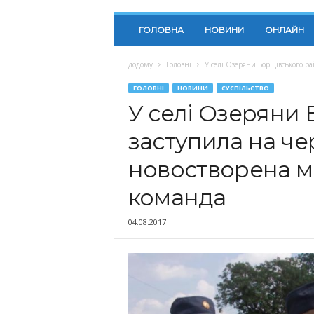
ГОЛОВНА
НОВИНИ
ОНЛАЙН
додому
Головні
У селі Озеряни Борщівського р
ГОЛОВНІ
НОВИНИ
СУСПІЛЬСТВО
У селі Озеряни
заступила на ч
новостворена м
команда
04.08.2017