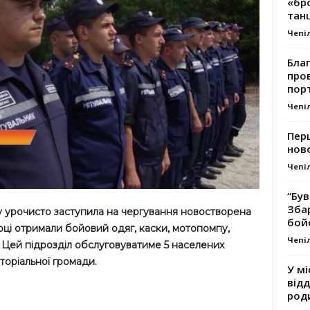
«бро
танц
Чепі
Благ
про
пор
Чепі
Перш
ново
Чепі
“Був
Зба
у урочисто заступила на чергування новостворена
бой
ці отримали бойовий одяг, каски, мотопомпу,
Чепі
 Цей підрозділ обслуговуватиме 5 населених
торіальної громади.
У мі
відд
род