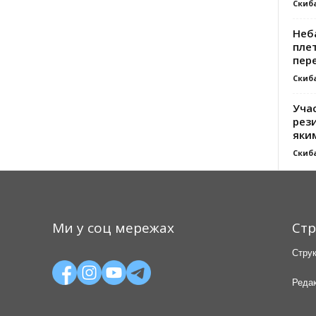
Скиб
Неб
плет
пер
Скиб
Уча
рези
яки
Скиб
Ми у соц мережах
Стр
Струк
Редак