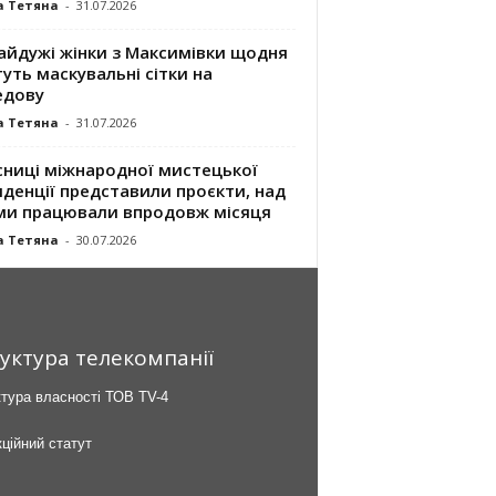
а Тетяна
-
31.07.2026
айдужі жінки з Максимівки щодня
уть маскувальні сітки на
едову
а Тетяна
-
31.07.2026
сниці міжнародної мистецької
денції представили проєкти, над
ми працювали впродовж місяця
а Тетяна
-
30.07.2026
уктура телекомпанії
тура власності ТОВ TV-4
ційний статут