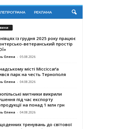
ЕЛЕПРОГРАМА
РЕКЛАМА
вини
нівцях із грудня 2025 року працює
онтерсько-ветеранський простір
ОЇ»
ль Олена
-
05.08.2026
надському місті Міссіссаґа
ився парк на честь Тернополя
ль Олена
-
04.08.2026
нопільські митники викрили
шення під час експорту
продукції на понад 1 млн грн
ль Олена
-
04.08.2026
щоденних тренувань до світової