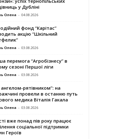
нзи»: успіх тернопільських
івниць у Дубліні
ль Олена
-
04.08.2026
одійний фонд “Карітас”
водить акцію “Шкільний
тфелик”
ль Олена
-
03.08.2026
а перемога “Агробізнесу” в
му сезоні Першої ліги
ль Олена
-
03.08.2026
 ангелом-рятівником”: на
ражчині провели в останню путь
ового медика Віталія Гакала
ль Олена
-
03.08.2026
сті вже понад пів року працює
ілення соціальної підтримки
ин Героїв