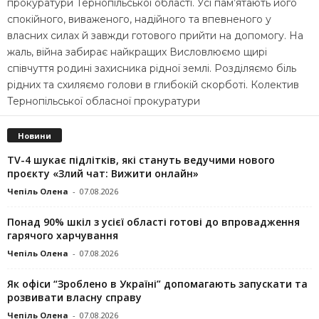
прокуратури Тернопільської області. Усі пам’ятають його
спокійного, виваженого, надійного та впевненого у
власних силах й завжди готового прийти на допомогу. На
жаль, війна забирає найкращих Висловлюємо щирі
співчуття родині захисника рідної землі. Розділяємо біль
рідних та схиляємо голови в глибокій скорботі. Колектив
Тернопільської обласної прокуратури
Новини
TV-4 шукає підлітків, які стануть ведучими нового
проєкту «Злий чат: Вижити онлайн»
Чепіль Олена
-
07.08.2026
Понад 90% шкіл з усієї області готові до впровадження
гарячого харчування
Чепіль Олена
-
07.08.2026
Як офіси “Зроблено в Україні” допомагають запускaти та
розвивати власну справу
Чепіль Олена
-
07.08.2026