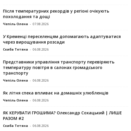
Після температурних рекордів у регіоні очікують
похолодання та дощі
Чепіль Олена
-
07.08.2026
У Кременці переселенцям допомагають адаптуватися
через вирощування розсади
Скиба Тетяна
-
06.08.2026
Представники управління транспорту перевіряють
температуру повітря в салонах громадського
транспорту
Чепіль Олена
-
06.08.2026
Як літня спека впливає на домашніх улюбленців
Чепіль Олена
-
06.08.2026
ЯК КЕРУВАТИ ГРОШИМА? Олександр Сохацький | ЛИШЕ
РАЗОМ #2
Скиба Тетяна
-
06.08.2026