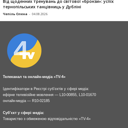
Від щоденних тренувань до світової «бронзи»: успіх
тернопільських танцівниць у Дубліні
Чепіль Олена
-
04.08.2026
Телеканал та онлайн-медіа «TV-4»
Ідентифікатори в Реєстрі суб’єктів у сфері медіа:
ефірне телевізійне мовлення — L10-00855, L10-01670
онлайн-медіа — R10-02185
Суб’єкт у сфері медіа:
Товариство з обмеженою відповідальністю «TV-4»