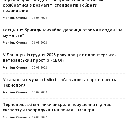
розібратися в розмаїтті стандартів і обрати
правильний...
Чепіль Олена
-
06.08.2026
Боєць 105 бригади Михайло Дерлиця отримав орден “За
мужність”
Чепіль Олена
-
06.08.2026
У Ланівцях із грудня 2025 року працює волонтерсько-
ветеранський простір «СВОЇ»
Чепіль Олена
-
05.08.2026
У канадському місті Міссіссаґа з’явився парк на честь
Тернополя
Чепіль Олена
-
04.08.2026
Тернопільські митники викрили порушення під час
експорту агропродукції на понад 1 млн грн
Чепіль Олена
-
04.08.2026