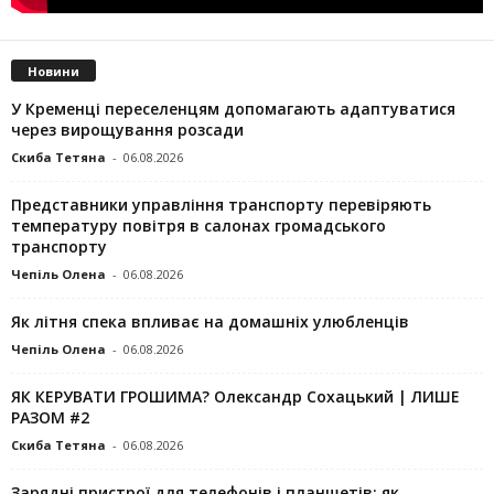
Новини
У Кременці переселенцям допомагають адаптуватися
через вирощування розсади
Скиба Тетяна
-
06.08.2026
Представники управління транспорту перевіряють
температуру повітря в салонах громадського
транспорту
Чепіль Олена
-
06.08.2026
Як літня спека впливає на домашніх улюбленців
Чепіль Олена
-
06.08.2026
ЯК КЕРУВАТИ ГРОШИМА? Олександр Сохацький | ЛИШЕ
РАЗОМ #2
Скиба Тетяна
-
06.08.2026
Зарядні пристрої для телефонів і планшетів: як