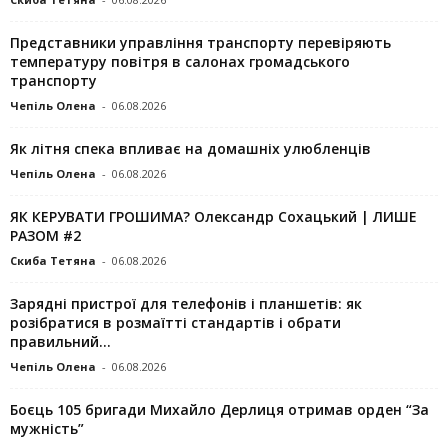
Представники управління транспорту перевіряють
температуру повітря в салонах громадського
транспорту
Чепіль Олена
-
06.08.2026
Як літня спека впливає на домашніх улюбленців
Чепіль Олена
-
06.08.2026
ЯК КЕРУВАТИ ГРОШИМА? Олександр Сохацький | ЛИШЕ
РАЗОМ #2
Скиба Тетяна
-
06.08.2026
Зарядні пристрої для телефонів і планшетів: як
розібратися в розмаїтті стандартів і обрати
правильний...
Чепіль Олена
-
06.08.2026
Боєць 105 бригади Михайло Дерлиця отримав орден “За
мужність”