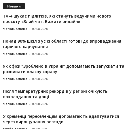
Новини
TV-4 шукає підлітків, які стануть ведучими нового
проєкту «Злий чат: Вижити онлайн»
Чепіль Олена
-
07.08.2026
Понад 90% шкіл з усієї області готові до впровадження
гарячого харчування
Чепіль Олена
-
07.08.2026
Як офіси “Зроблено в Україні” допомагають запускaти та
розвивати власну справу
Чепіль Олена
-
07.08.2026
Після температурних рекордів у регіоні очікують
похолодання та дощі
Чепіль Олена
-
07.08.2026
У Кременці переселенцям допомагають адаптуватися
через вирощування розсади
Скиба Тетяна
-
06.08.2026