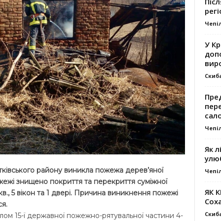
Післ
регі
Чепі
У К
доп
вир
Скиб
Пре
пер
сал
Чепі
Як л
улю
ртківського району виникла пожежа дерев’яної
Чепі
ожежі знищено покриття та перекриття суміжної
ЯК 
кв., 5 вікон та 1 двері. Причина виникнення пожежі
Сох
я.
Скиб
ом 15-ї державної пожежно-рятувальної частини 4-