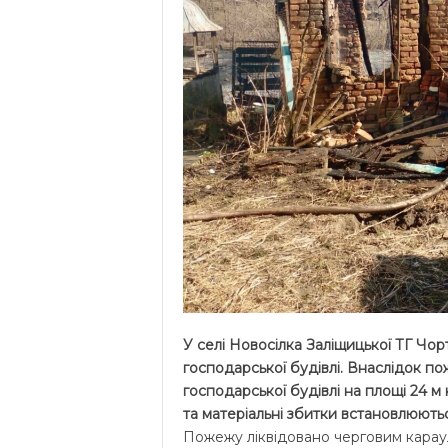
У селі Новосілка Заліщицької ТГ Чо
господарської будівлі. Внаслідок п
господарської будівлі на площі 24 м 
та матеріальні збитки встановлюютьс
Пожежу ліквідовано черговим караул