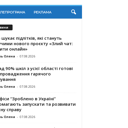
ЕЛЕПРОГРАМА
РЕКЛАМА
вини
 шукає підлітків, які стануть
учими нового проєкту «Злий чат:
ити онлайн»
ль Олена
-
07.08.2026
д 90% шкіл з усієї області готові
впровадження гарячого
чування
ль Олена
-
07.08.2026
фіси “Зроблено в Україні”
омагають запускaти та розвивати
ну справу
ль Олена
-
07.08.2026