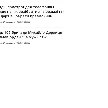
дні пристрої для телефонів і
шетів: як розібратися в розмаїтті
дартів і обрати правильний...
ль Олена
-
06.08.2026
ць 105 бригади Михайло Дерлиця
имав орден “За мужність”
ль Олена
-
06.08.2026