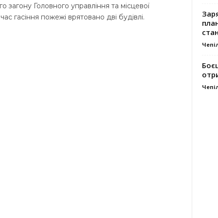
 загону Головного управління та місцевої
Заря
час гасіння пожежі врятовано дві будівлі.
план
стан
Чепі
Боє
отр
Чепі