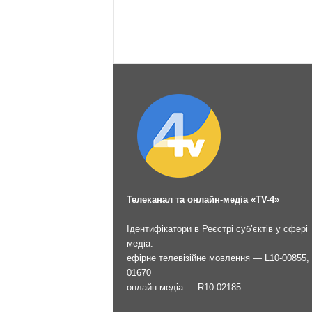
Телеканал та онлайн-медіа «TV-4»
Ідентифікатори в Реєстрі суб’єктів у сфері
медіа:
ефірне телевізійне мовлення — L10-00855, 
01670
онлайн-медіа — R10-02185