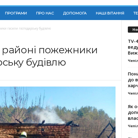
ПРОГРАМИ
ПРО НАС
ДОПОМОГА
НАШІ ВІТАННЯ
Т
ники гасили господарську будівлю
Но
TV-4
вед
у районі пожежники
Виж
рську будівлю
Чепі
Пона
до 
хар
Чепі
Як о
доп
влас
Чепі