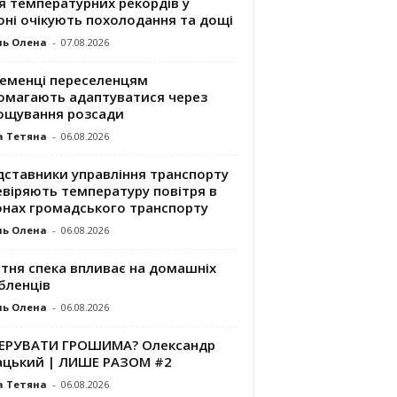
я температурних рекордів у
оні очікують похолодання та дощі
ль Олена
-
07.08.2026
ременці переселенцям
омагають адаптуватися через
ощування розсади
а Тетяна
-
06.08.2026
дставники управління транспорту
евіряють температуру повітря в
онах громадського транспорту
ль Олена
-
06.08.2026
ітня спека впливає на домашніх
бленців
ль Олена
-
06.08.2026
КЕРУВАТИ ГРОШИМА? Олександр
ацький | ЛИШЕ РАЗОМ #2
а Тетяна
-
06.08.2026