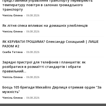
Представники управління транспорту перевіряють
температуру повітря в салонах громадського
транспорту
Чепіль Олена
-
06.08.2026
Як літня спека впливає на домашніх улюбленців
Чепіль Олена
-
06.08.2026
ЯК КЕРУВАТИ ГРОШИМА? Олександр Сохацький | ЛИШЕ
РАЗОМ #2
Скиба Тетяна
-
06.08.2026
Зарядні пристрої для телефонів і планшетів: як
розібратися в розмаїтті стандартів і обрати
правильний...
Чепіль Олена
-
06.08.2026
Боєць 105 бригади Михайло Дерлиця отримав орден “За
мужність”
Чепіль Олена
-
06.08.2026