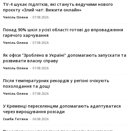
TV-4 шукає підлітків, які стануть ведучими нового
проєкту «Злий чат: Вижити онлайн»
Чепіль Олена
-
07.08.2026
Понад 90% шкіл з усієї області готові до впровадження
гарячого харчування
Чепіль Олена
-
07.08.2026
Як офіси “Зроблено в Україні” допомагають запускaти та
розвивати власну справу
Чепіль Олена
-
07.08.2026
Після температурних рекордів у регіоні очікують
похолодання та дощі
Чепіль Олена
-
07.08.2026
У Кременці переселенцям допомагають адаптуватися
через вирощування розсади
Скиба Тетяна
-
06.08.2026